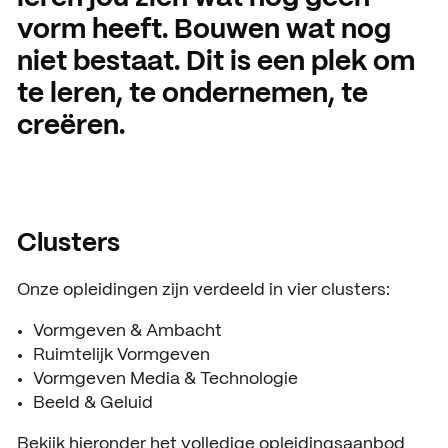
vorm heeft. Bouwen wat nog
Open dagen
Vacatures
niet bestaat. Dit is een plek om
Meeloopdagen
te leren, te ondernemen, te
Brochure aanvragen
SAMENWERKEN
creëren.
Samenwerken met SintLuc
Projecten
Clusters
Stage
Expertisecentrum
Onze opleidingen zijn verdeeld in vier clusters:
Practoraat
Vormgeven & Ambacht
Ruimtelijk Vormgeven
SintLucas Alumni
Vormgeven Media & Technologie
Beeld & Geluid
Bekijk hieronder het volledige opleidingsaanbod