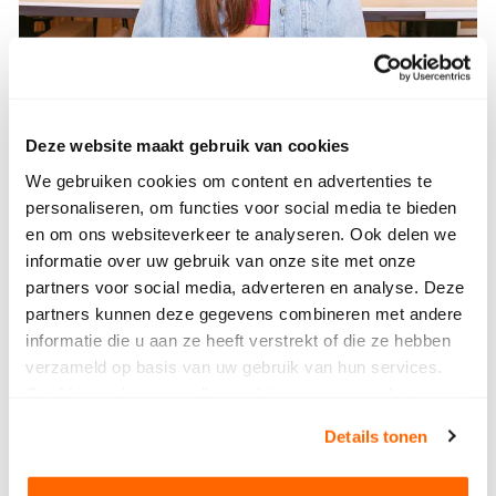
Deze website maakt gebruik van cookies
Allround mediamaker
We gebruiken cookies om content en advertenties te
personaliseren, om functies voor social media te bieden
en om ons websiteverkeer te analyseren. Ook delen we
informatie over uw gebruik van onze site met onze
partners voor social media, adverteren en analyse. Deze
Lees meer
partners kunnen deze gegevens combineren met andere
Lees meer
informatie die u aan ze heeft verstrekt of die ze hebben
verzameld op basis van uw gebruik van hun services.
Geef hieronder aan welke cookies we mogen plaatsen.
Bekijk ons privacybeleid
.
Details tonen