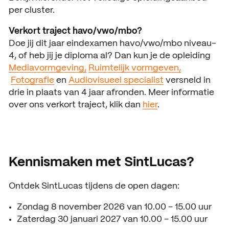
ACTUEEL
per cluster.
Nieuws
Verkort traject havo/vwo/mbo?
Doe jij dit jaar eindexamen havo/vwo/mbo niveau-
Agenda
4, of heb jij je diploma al? Dan kun je de opleiding
Media­vormgeving,
Ruimtelijk vormgeven,
Pers en media
Fotografie
en
Audiovisueel specialist
versneld in
drie in plaats van 4 jaar afronden. Meer informatie
Contact
over ons verkort traject, klik dan
hier
.
Kennismaken met SintLucas?
Ontdek SintLucas tijdens de open dagen:
Zondag 8 november 2026 van 10.00 – 15.00 uur
Zaterdag 30 januari 2027 van 10.00 – 15.00 uur