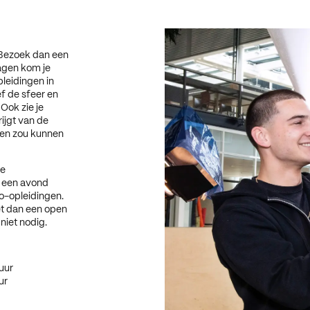
 Bezoek dan een
agen kom je
leidingen in
f de sfeer en
Ook zie je
ijgt van de
ngen zou kunnen
ze
 een avond
o-opleidingen.
et dan een open
iet nodig.
uur
ur