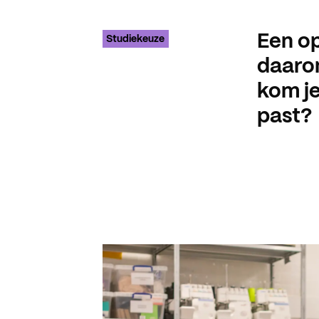
Een op
Studiekeuze
daarom
kom je
past?