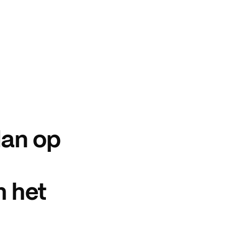
dan op
n het