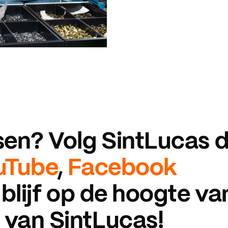
ssen? Volg SintLucas 
uTube
,
Facebook
blijf op de hoogte va
 van SintLucas!