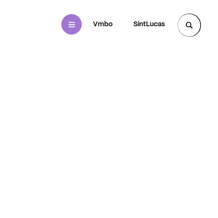
Mbo
Vmbo
SintLucas
Zoek een pagina