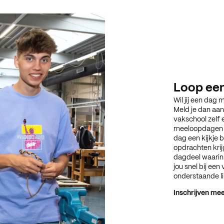
Loop ee
Wil jij een dag
Meld je dan aa
vakschool zelf 
meeloopdagen wa
dag een kijkje b
opdrachten krij
dagdeel waarin 
jou snel bij een
onderstaande li
Inschrijven m
Inschrijven m