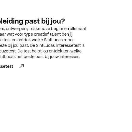
eiding past bij jou?
s, ontwerpers, makers: ze beginnen allemaal
aar wat voor type creatief talent ben jij
de test en ontdek welke SintLucas mbo-
ste bij jou past. De SintLucas Interessetest is
zetest. De test helpt jou ontdekken welke
ntLucas het beste past bij jouw interesses.
ssetest
ssetest