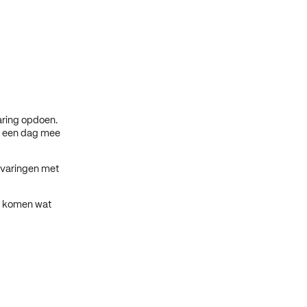
aring opdoen.
je een dag mee
ervaringen met
te komen wat