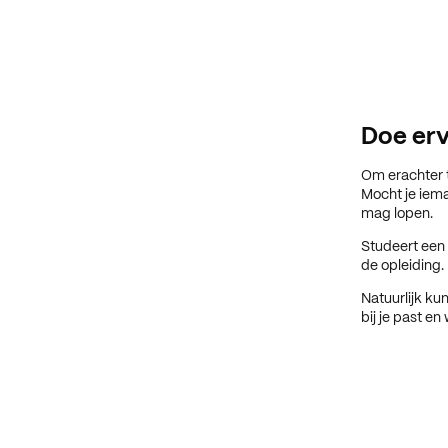
Doe erv
Om erachter t
Mocht je iema
mag lopen.
Studeert een 
de opleiding.
Natuurlijk ku
bij je past en