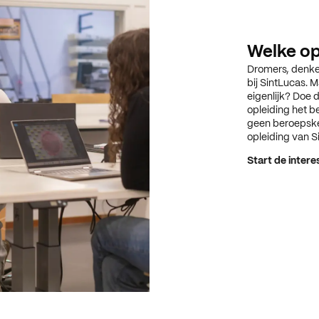
Welke opl
Dromers, denker
bij SintLucas. M
eigenlijk? Doe 
opleiding het be
geen beroepskeu
opleiding van Si
Start de intere
Start de intere