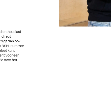
d enthousiast
 direct
ijgt dan ook
e je BSN-nummer
pleet kunt
ent voor een
ie over het