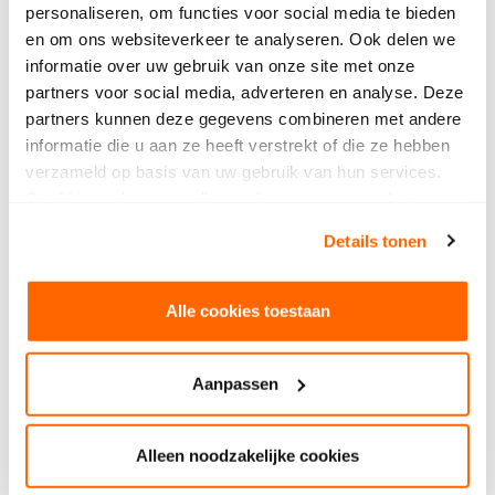
is vanaf de start hetzelfde, talentvolle jongeren
personaliseren, om functies voor social media te bieden
begeleiden naar een mooie toekomst. Inmiddels
en om ons websiteverkeer te analyseren. Ook delen we
hebben al zo’n 26.000 studenten de eretitel Sint!
informatie over uw gebruik van onze site met onze
Niet alleen de leerlingen en studenten krijgen
partners voor social media, adverteren en analyse. Deze
kansen om zich te ontwikkelen. Dit geldt ook voor
partners kunnen deze gegevens combineren met andere
medewerkers en externe partners. 75 jaar Creating
informatie die u aan ze heeft verstrekt of die ze hebben
opportunities!
verzameld op basis van uw gebruik van hun services.
Geef hieronder aan welke cookies we mogen plaatsen.
Lees meer
Bekijk ons privacybeleid
.
Lees meer
Details tonen
Alle cookies toestaan
Aanpassen
Alleen noodzakelijke cookies