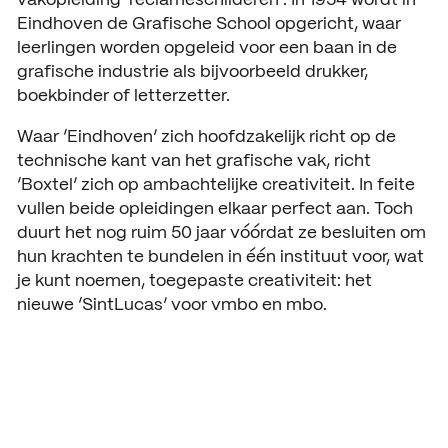
vakopleiding ‘reclameschilderen’. In 1954 wordt in
ACTUEEL
Eindhoven de Grafische School opgericht, waar
leerlingen worden opgeleid voor een baan in de
Nieuws
grafische industrie als bijvoorbeeld drukker,
Agenda
boekbinder of letterzetter.
Waar ‘Eindhoven’ zich hoofdzakelijk richt op de
Pers en media
technische kant van het grafische vak, richt
Contact
‘Boxtel’ zich op ambachtelijke creativiteit. In feite
vullen beide opleidingen elkaar perfect aan. Toch
duurt het nog ruim 50 jaar vóórdat ze besluiten om
hun krachten te bundelen in één instituut voor, wat
je kunt noemen, toegepaste creativiteit: het
nieuwe ‘SintLucas’ voor vmbo en mbo.