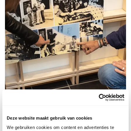
75 jaar creating opportunities
Deze website maakt gebruik van cookies
SintLucas bestaat 75 jaar! De missie van SintLucas
We gebruiken cookies om content en advertenties te