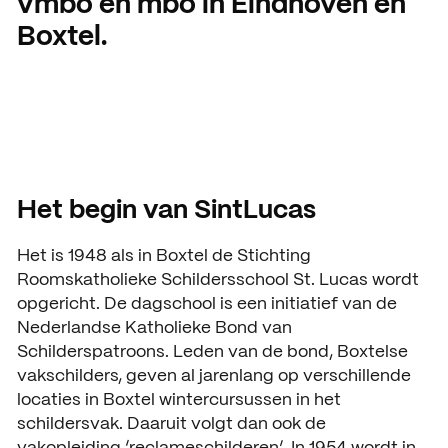
vmbo en mbo in Eindhoven en
Open dagen
Vacatures
Boxtel.
Meeloopdagen
Brochure aanvragen
SAMENWERKEN
Samenwerken met SintLuc
Projecten
Het begin van SintLucas
Stage
Het is 1948 als in Boxtel de Stichting
Roomskatholieke Schildersschool St. Lucas wordt
Expertisecentrum
opgericht. De dagschool is een initiatief van de
Nederlandse Katholieke Bond van
Practoraat
Schilderspatroons. Leden van de bond, Boxtelse
SintLucas Alumni
vakschilders, geven al jarenlang op verschillende
locaties in Boxtel wintercursussen in het
schildersvak. Daaruit volgt dan ook de