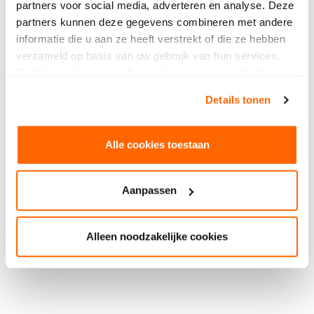
partners voor social media, adverteren en analyse. Deze
college van bestuur en de algemene gang van
partners kunnen deze gegevens combineren met andere
zaken binnen SintLucas. De raad ziet er op toe dat
informatie die u aan ze heeft verstrekt of die ze hebben
beide scholen hun onderwijstaak en
verzameld op basis van uw gebruik van hun services.
werkgeverschap uitstekend waarmaken.
Geef hieronder aan welke cookies we mogen plaatsen.
Leden van de raad van Toezicht:
Bekijk ons privacybeleid
.
Details tonen
Paul van Nunen
Huub Dekkers
Geertje Pruijsers
Alle cookies toestaan
Paula Willemse
Mathieu Weggeman
Aanpassen
Alleen noodzakelijke cookies