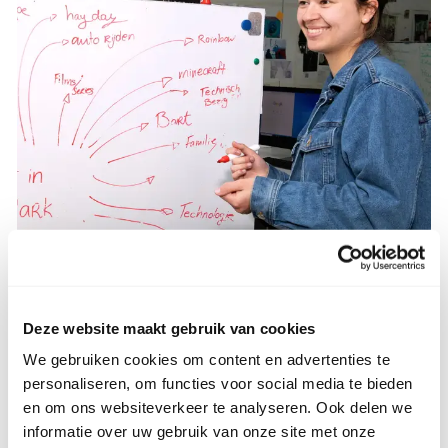
Deze website maakt gebruik van cookies
Raad van toezicht
We gebruiken cookies om content en advertenties te
personaliseren, om functies voor social media te bieden
Het college van bestuur wordt gecontroleerd en
en om ons websiteverkeer te analyseren. Ook delen we
geadviseerd door de raad van Toezicht. De leden
informatie over uw gebruik van onze site met onze
houden integraal toezicht op het beleid van het