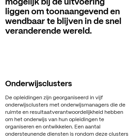
mogelijk bij de uitvoering
Open dagen
Vacatures
liggen om toonaangevend en
wendbaar te blijven in de snel
Meeloopdagen
veranderende wereld.
Brochure aanvragen
SAMENWERKEN
Samenwerken met SintLuc
Projecten
Stage
Onderwijsclusters
Expertisecentrum
De opleidingen zijn georganiseerd in vijf
Practoraat
onderwijsclusters met onderwijsmanagers die de
ruimte en resultaatverantwoordelijkheid hebben
SintLucas Alumni
om het onderwijs van hun opleidingen te
organiseren en ontwikkelen. Een aantal
ondersteunende diensten is rondom deze clusters