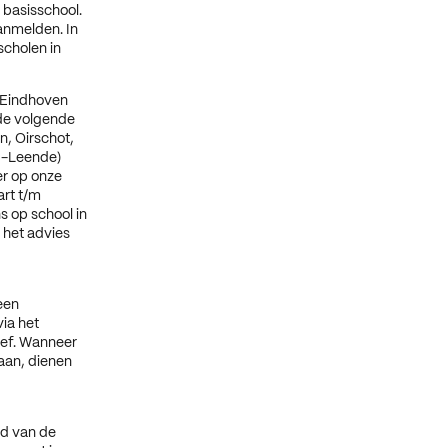
 basisschool.
anmelden. In
scholen in
 Eindhoven
de volgende
, Oirschot,
 -Leende)
er op onze
rt t/m
s op school in
 het advies
een
ia het
ief. Wanneer
gaan, dienen
nd van de