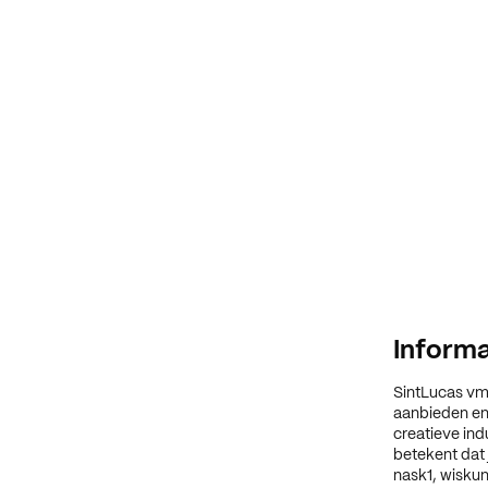
Informa
SintLucas vm
aanbieden en 
creatieve ind
betekent dat 
nask1, wisku