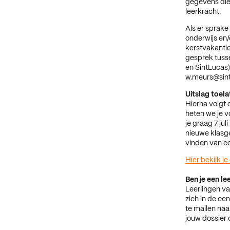
gegevens die
leerkracht.
Als er sprake
onderwijs en/
kerstvakantie
gesprek tusse
en SintLucas)
w.meurs@sintl
Uitslag toela
Hierna volgt 
heten we je v
je graag 7 ju
nieuwe klasge
vinden van e
Hier bekijk j
Ben je een l
Leerlingen v
zich in de c
te mailen naa
jouw dossier