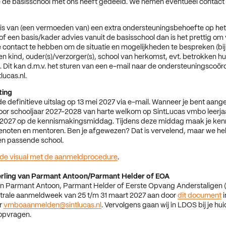
 de basisschool met ons heeft gedeeld. We nemen eventueel contact
 is van (een vermoeden van) een extra ondersteuningsbehoefte op het
of een basis/kader advies vanuit de basisschool dan is het prettig om
 contact te hebben om de situatie en mogelijkheden te bespreken (bij
n kind, ouder(s)/verzorger(s), school van herkomst, evt. betrokken hu
. Dit kan d.m.v. het sturen van een e-mail naar de ondersteuningscoör
ucas.nl.
ting
de definitieve uitslag op 13 mei 2027 via e-mail. Wanneer je bent aa
oor schooljaar 2027-2028 van harte welkom op SintLucas vmbo leerjaa
li 2027 op de kennismakingsmiddag. Tijdens deze middag maak je kenn
noten en mentoren. Ben je afgewezen? Dat is vervelend, maar we help
en passende school.
e de visual met de aanmeldprocedure
.
eerling van Parmant Antoon/Parmant Helder of EOA
an Parmant Antoon, Parmant Helder of Eerste Opvang Anderstaligen
entrale aanmeldweek van 25 t/m 31 maart 2027 aan door
dit document
i
r
vmboaanmelden@sintlucas.nl
. Vervolgens gaan wij in LDOS bij je hu
 opvragen.