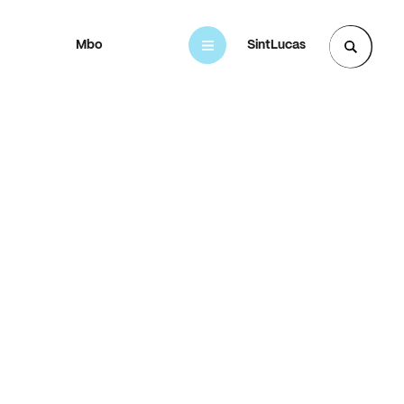
Mbo
Vmbo
SintLucas
Zoek een pagina