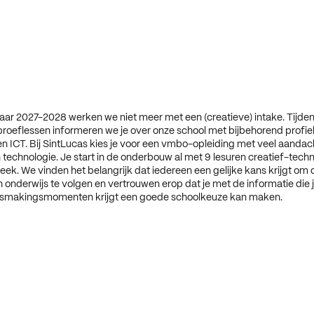
aar 2027-2028 werken we niet meer met een (creatieve) intake. Tijde
roeflessen informeren we je over onze school met bijbehorend profie
 ICT. Bij SintLucas kies je voor een vmbo-opleiding met veel aandac
en technologie. Je start in de onderbouw al met 9 lesuren creatief-tech
ek. We vinden het belangrijk dat iedereen een gelijke kans krijgt om 
 onderwijs te volgen en vertrouwen erop dat je met de informatie die j
ismakingsmomenten krijgt een goede schoolkeuze kan maken.