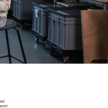
aal
gezet