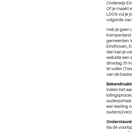
Onderwijs Ein
Of je maakt e
LDOS vul je jo
volgorde van 
Heb je geen 
Kempenland v
gemeenten: W
Eindhoven, E
dan kan je va
website een 
dinsdag 31 ma
te vullen (To
van de basiss
Bekendmakin
Indien het aa
lotingsproced
ouderportaal 
een leerling 
ouder(s)/verz
Ondersteuni
Na de voorlo