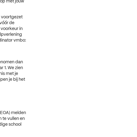
 op met jouw
 voortgezet
 vóór de
 voorkeur in
lpverlening
dinator vmbo:
ngenomen dan
r 1. We zien
is met je
en je bij het
 (EOA) melden
n te vullen en
idige school