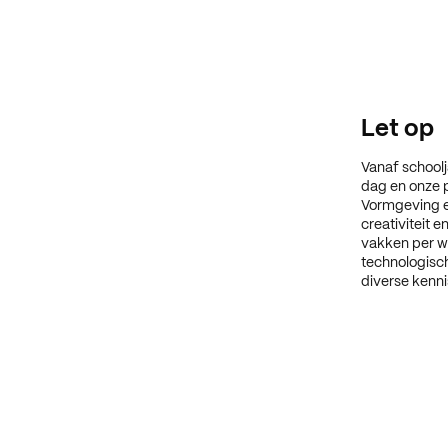
Let op
Vanaf schoolj
dag en onze p
Vormgeving en
creativiteit 
vakken per we
technologisch
diverse kenn