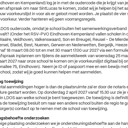
dhoven en Kempenland) log je in met de oudercode die je krijgt van je
en afspraak om naar SintLucas te komen, zodat wij je helpen bij het a
uw voorkeurslijst in voor als er geloot moet worden. Je plaatst de vier 
voorkeur. Verder hanteren wij geen voorrangsregels.
LDOS oudercode, omdat je school buiten het samenwerkingsverband
alt? (Onder het RSV-PVO Eindhoven Kempenland vallen scholen in 
aalre, Veldhoven, Valkenswaard, Son en Breugel, Reusel – De Mierden
ersel, Bladel, Best, Nuenen, Gerwen en Nederwetten, Bergeijk, Heeze
naf 18 maart 09.00 tot en met 30 maart 17.00 uur 2027 via een formuli
afspraak inplannen om tijdens de aanmeldweek van woensdag 25 maa
art 2027 naar onze school te komen om je voorkeurslijst digitaal bij on
renallee 75, Eindhoven). Neem je ID of paspoort mee en een bewijs met
chool, zodat wij je goed kunnen helpen met aanmelden.
g toewijzing
ntal aanmeldingen hoger is dan de plaatsruimte zal er door de notaris 
ure gestart worden. Op donderdag 2 april 2027 vanaf 15.30 uur zie je v
in LDOS aan welke school je bent toegewezen. De toewijzing is definit
na de toewijzing besluit om naar een andere school buiten de regio te 
orger(s) contact op te nemen met de school van toewijzing.
ngsbehoefte onderzoeken
pige plaatsing onderzoeken we je ondersteuningsbehoefte aan de ha