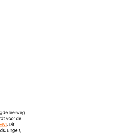
ngde leerweg
rdt voor de
MVI
. Dit
ds, Engels,