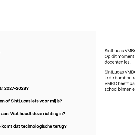
SintLucas VMBO 
o
Op dit moment v
docenten les. ​
SintLucas VMBO 
je de bamboetra
VMBO heeft pau
aar 2027-2028?
school binnen ee
en of SintLucas iets voor mij is?
 aan. Wat houdt deze richting in?
oe komt dat technologische terug?