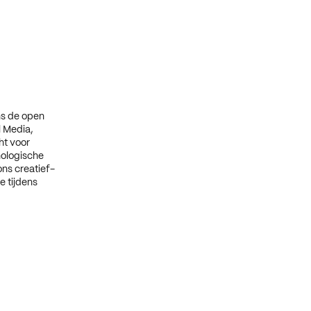
ns de open
l Media,
ht voor
nologische
ons creatief-
e tijdens