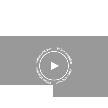
ACTUEEL
Nieuws
Agenda
Pers en media
Contact
Video afspelen
Video afspelen
Video afspelen
Video afspelen