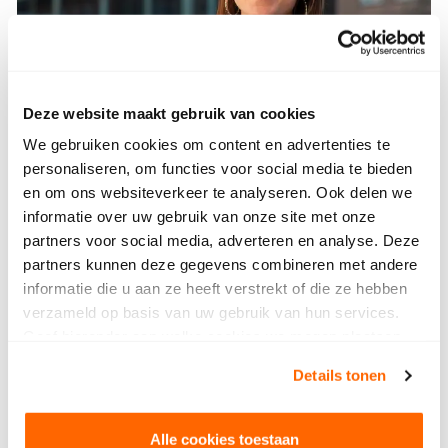
Deze website maakt gebruik van cookies
We gebruiken cookies om content en advertenties te
personaliseren, om functies voor social media te bieden
en om ons websiteverkeer te analyseren. Ook delen we
informatie over uw gebruik van onze site met onze
partners voor social media, adverteren en analyse. Deze
partners kunnen deze gegevens combineren met andere
informatie die u aan ze heeft verstrekt of die ze hebben
“Studenten waarderen het
verzameld op basis van uw gebruik van hun services.
dat zij hun ervaringen
Geef hieronder aan welke cookies we mogen plaatsen.
kunnen delen. Je voelt
Bekijk ons privacybeleid
.
Details tonen
wat er leeft. Je hoort niet
alleen wat studenten
Alle cookies toestaan