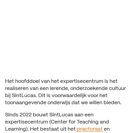
Expertisecentru
Aanmelding en toelating
Vmbo praktische informatie
Organisatie
m
Schooljaar 2026 – 2027
Verantwoording
Aanmelden leerjaar 1
Gebouwen
HANDIGE INFORMATIE
Decanen
Aanmelden leerjaar 2 en 3
About SintLucas
Studiegids
Schooljaar 2025 – 2026
GROEP 7/8
CURSUSSEN EN TRAININGEN
Kosten opleiding
Oriënteren
NEXT by SintLucas
Het hoofddoel van het expertisecentrum is het
realiseren van een lerende, onderzoekende cultuur
Open dagen
NEXT by SintLucas Traininge
bij SintLucas. Dit is voorwaardelijk voor het
toonaangevende onderwijs dat we willen bieden.
Proeflessen
STUDIEKEUZE
Sinds 2022 bouwt SintLucas aan een
Oriënteren
Workshops
WERKEN BIJ
expertisecentrum (Center for Teaching and
Mbo interessetest
SintLucas als werkgever
Learning). Het bestaat uit het
practoraat
en
Brochure aanvragen