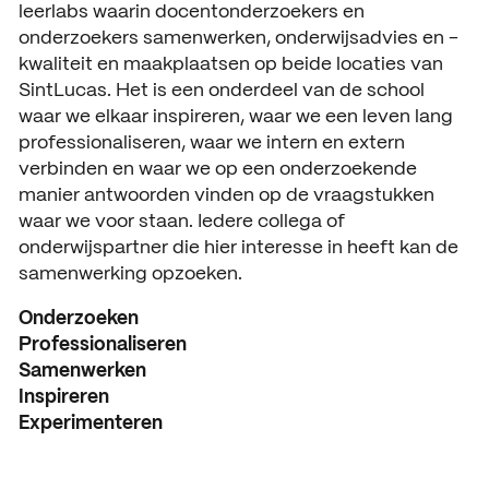
leerlabs waarin docentonderzoekers en
Open dagen
Vacatures
onderzoekers samenwerken, onderwijsadvies en -
kwaliteit en maakplaatsen op beide locaties van
Meeloopdagen
SintLucas. Het is een onderdeel van de school
waar we elkaar inspireren, waar we een leven lang
Brochure aanvragen
SAMENWERKEN
professionaliseren, waar we intern en extern
Samenwerken met SintLuc
verbinden en waar we op een onderzoekende
manier antwoorden vinden op de vraagstukken
Projecten
waar we voor staan. Iedere collega of
onderwijspartner die hier interesse in heeft kan de
Stage
samenwerking opzoeken.
Expertisecentrum
Onderzoeken
Professionaliseren
Practoraat
Samenwerken
Inspireren
SintLucas Alumni
Experimenteren