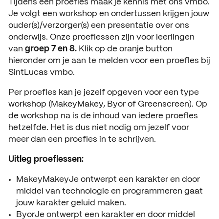
Tijdens een proefles maak je kennis met ons vmbo.
Je volgt een workshop en ondertussen krijgen jouw
Open dagen
Vacatures
ouder(s)/verzorger(s) een presentatie over ons
Meeloopdagen
onderwijs. Onze proeflessen zijn voor leerlingen
van
groep 7 en 8.
Klik op de oranje button
Brochure aanvragen
SAMENWERKEN
hieronder om je aan te melden voor een proefles bij
SintLucas vmbo.
Samenwerken met SintLuc
Per proefles kan je jezelf opgeven voor een type
Projecten
workshop (MakeyMakey, Byor of Greenscreen). Op
de workshop na is de inhoud van iedere proefles
Stage
hetzelfde. Het is dus niet nodig om jezelf voor
meer dan een proefles in te schrijven.
Expertisecentrum
Uitleg proeflessen:
Practoraat
MakeyMakeyJe ontwerpt een karakter en door
SintLucas Alumni
middel van technologie en programmeren gaat
jouw karakter geluid maken.
ByorJe ontwerpt een karakter en door middel