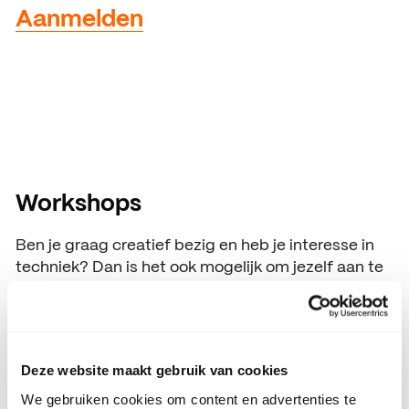
Aanmelden
Workshops
Ben je graag creatief bezig en heb je interesse in
techniek? Dan is het ook mogelijk om jezelf aan te
melden voor een creatief-technische workshop bij
SintLucas. Dit is voor leerlingen van groep 7 en 8.
Deze workshop staat los van onze vmbo-opleiding
en hebben als doel om leerlingen kennis te laten
Deze website maakt gebruik van cookies
maken met creativiteit en techniek. Klik
hier
om je
We gebruiken cookies om content en advertenties te
aan te melden voor een workshop.