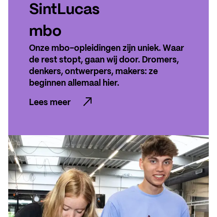
SintLucas Alumni
SintLucas
mbo
Onze mbo-opleidingen zijn uniek. Waar
ACTUEEL
de rest stopt, gaan wij door. Dromers,
Nieuws
denkers, ontwerpers, makers: ze
beginnen allemaal hier.
Agenda
Lees meer
Pers en media
Lees meer
Contact