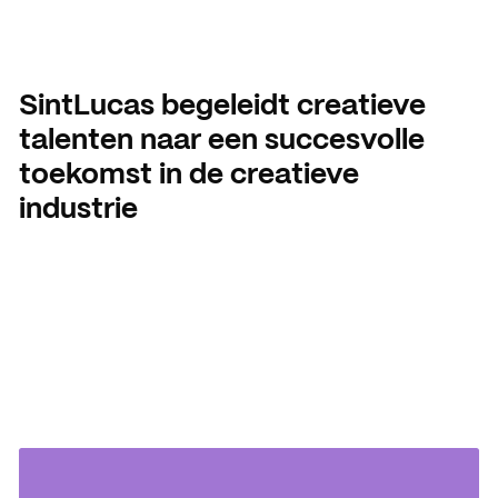
Oriënteren
Workshops
WERKEN BIJ
Mbo interessetest
SintLucas als werkgever
Brochure aanvragen
SintLucas begeleidt creatieve
Open dagen
Vacatures
talenten naar een succesvolle
toekomst in de creatieve
Meeloopdagen
industrie
Brochure aanvragen
SAMENWERKEN
Samenwerken met SintLuc
Projecten
Stage
Expertisecentrum
Practoraat