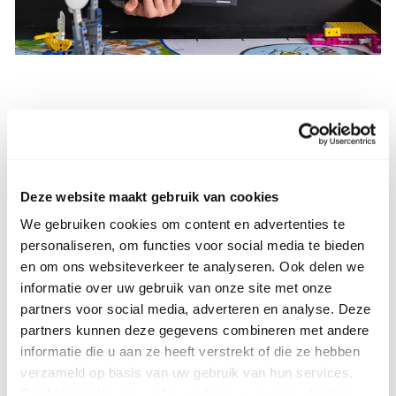
Deze website maakt gebruik van cookies
We gebruiken cookies om content en advertenties te
Het kloppende hart van de
personaliseren, om functies voor social media te bieden
en om ons websiteverkeer te analyseren. Ook delen we
creatieve industrie.
Ons
informatie over uw gebruik van onze site met onze
verhaal is een verhaal van
partners voor social media, adverteren en analyse. Deze
partners kunnen deze gegevens combineren met andere
creatieve vernieuwing.
informatie die u aan ze heeft verstrekt of die ze hebben
verzameld op basis van uw gebruik van hun services.
Geef hieronder aan welke cookies we mogen plaatsen.