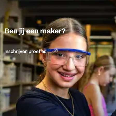
ACTUEEL
Nieuws
Agenda
Ben jij een maker?
Pers en media
Contact
Inschrijven proefles
Inschrijven proefles