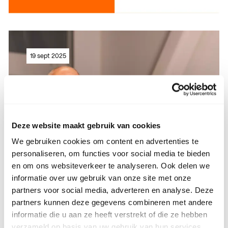
Lees meer
19 sept 2025
Lees meer
Deze website maakt gebruik van cookies
We gebruiken cookies om content en advertenties te
personaliseren, om functies voor social media te bieden
en om ons websiteverkeer te analyseren. Ook delen we
informatie over uw gebruik van onze site met onze
AI bij SintLucas:
partners voor social media, adverteren en analyse. Deze
Technologie als partner
partners kunnen deze gegevens combineren met andere
informatie die u aan ze heeft verstrekt of die ze hebben
van creatieve makers
verzameld op basis van uw gebruik van hun services.