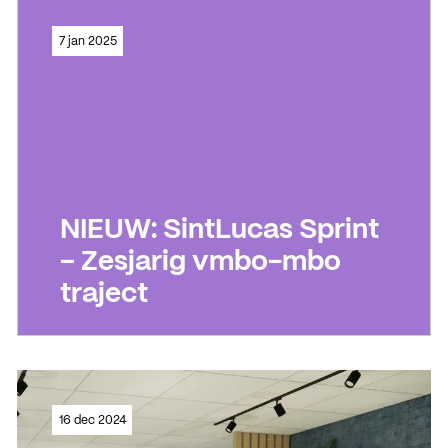
Lees meer
7 jan 2025
Lees meer
NIEUW: SintLucas Sprint
– Zesjarig vmbo-mbo
traject
Lees meer
16 dec 2024
Lees meer