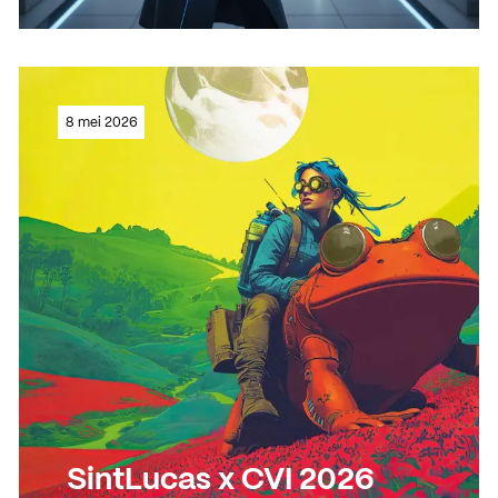
Lees meer
8 mei 2026
Lees meer
SintLucas x CVI 2026