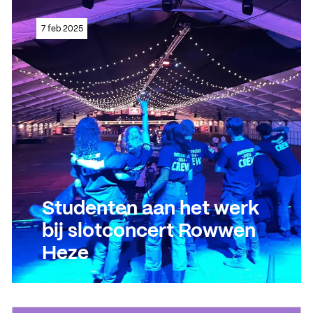
Lees meer
7 feb 2025
Lees meer
Studenten aan het werk
bij slotconcert Rowwen
Heze