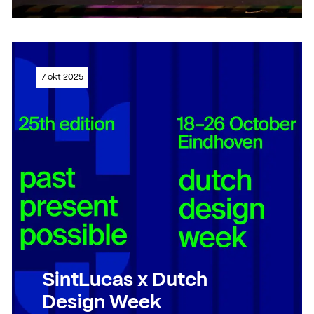
Lees meer
7 okt 2025
Lees meer
SintLucas x Dutch
Design Week