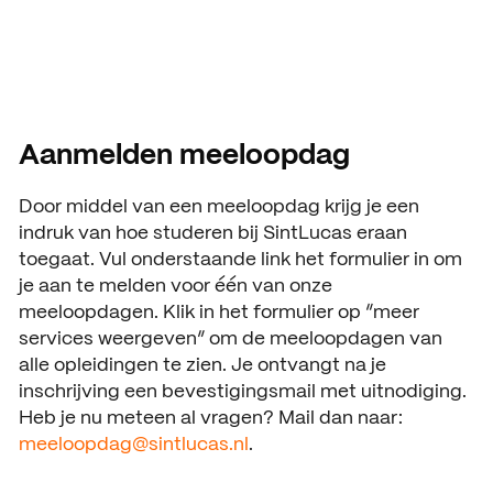
Open dagen
Vacatures
Meeloopdagen
Brochure aanvragen
SAMENWERKEN
Aanmelden meeloopdag
Samenwerken met SintLuc
Door middel van een meeloopdag krijg je een
Projecten
indruk van hoe studeren bij SintLucas eraan
toegaat. Vul onderstaande link het formulier in om
Stage
je aan te melden voor één van onze
meeloopdagen. Klik in het formulier op “meer
Expertisecentrum
services weergeven” om de meeloopdagen van
Practoraat
alle opleidingen te zien. Je ontvangt na je
inschrijving een bevestigingsmail met uitnodiging.
SintLucas Alumni
Heb je nu meteen al vragen? Mail dan naar:
meeloopdag@sintlucas.nl
.