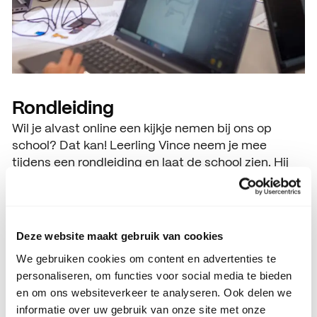
Rondleiding
Wil je alvast online een kijkje nemen bij ons op
school? Dat kan! Leerling Vince neem je mee
tijdens een rondleiding en laat de school zien. Hij
vertelt alles over de verschillende vakken en laat
zien wat je daar allemaal leert, doet en maakt.
Benieuwd? Klik op de button hieronder om de
video te bekijken.
Deze website maakt gebruik van cookies
We gebruiken cookies om content en advertenties te
Bekijk de video
personaliseren, om functies voor social media te bieden
Bekijk de video
en om ons websiteverkeer te analyseren. Ook delen we
informatie over uw gebruik van onze site met onze