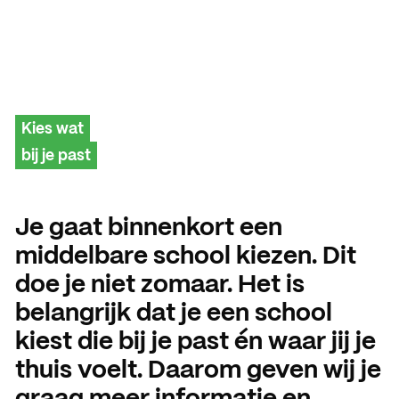
Aanmelding en toelating
Vmbo praktische informatie
Organisatie
Schooljaar 2026 – 2027
Verantwoording
Aanmelden leerjaar 1
Gebouwen
HANDIGE INFORMATIE
Decanen
Aanmelden leerjaar 2 en 3
About SintLucas
Kies wat
bij je past
Studiegids
Schooljaar 2025 – 2026
GROEP 7/8
CURSUSSEN EN TRAININGEN
Je gaat binnenkort een
Kosten opleiding
Oriënteren
NEXT by SintLucas
middelbare school kiezen. Dit
Open dagen
NEXT by SintLucas Traininge
doe je niet zomaar. Het is
belangrijk dat je een school
Proeflessen
STUDIEKEUZE
kiest die bij je past én waar jij je
Oriënteren
Workshops
WERKEN BIJ
thuis voelt. Daarom geven wij je
Mbo interessetest
SintLucas als werkgever
Brochure aanvragen