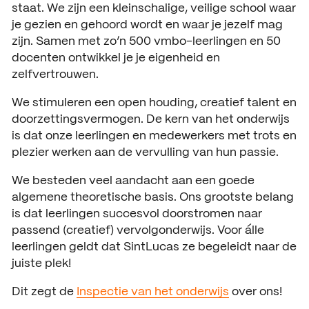
staat. We zijn een kleinschalige, veilige school waar
ACTUEEL
je gezien en gehoord wordt en waar je jezelf mag
Nieuws
zijn. Samen met zo’n 500 vmbo-leerlingen en 50
docenten ontwikkel je je eigenheid en
Agenda
zelfvertrouwen.
Pers en media
We stimuleren een open houding, creatief talent en
doorzettingsvermogen. De kern van het onderwijs
Contact
is dat onze leerlingen en medewerkers met trots en
plezier werken aan de vervulling van hun passie.
We besteden veel aandacht aan een goede
algemene theoretische basis. Ons grootste belang
is dat leerlingen succesvol doorstromen naar
passend (creatief) vervolgonderwijs. Voor álle
leerlingen geldt dat SintLucas ze begeleidt naar de
juiste plek!
Dit zegt de
Inspectie van het onderwijs
over ons!