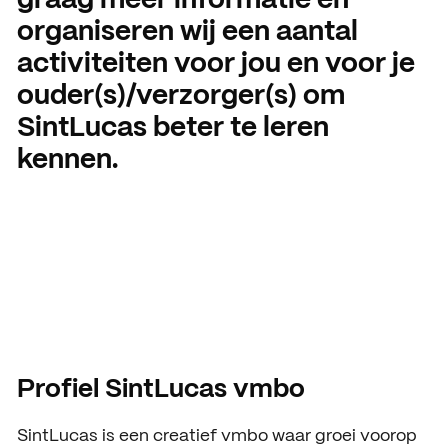
graag meer informatie en
organiseren wij een aantal
Open dagen
Vacatures
activiteiten voor jou en voor je
Meeloopdagen
ouder(s)/verzorger(s) om
Brochure aanvragen
SAMENWERKEN
SintLucas beter te leren
Samenwerken met SintLuc
kennen.
Projecten
Stage
Expertisecentrum
Practoraat
SintLucas Alumni
Profiel SintLucas vmbo
SintLucas is een creatief vmbo waar groei voorop