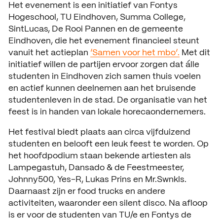
Het evenement is een initiatief van Fontys
Open dagen
Vacatures
Hogeschool, TU Eindhoven, Summa College,
SintLucas, De Rooi Pannen en de gemeente
Meeloopdagen
Eindhoven, die het evenement financieel steunt
vanuit het actieplan
‘Samen voor het mbo’.
Met dit
Brochure aanvragen
SAMENWERKEN
initiatief willen de partijen ervoor zorgen dat álle
Samenwerken met SintLuc
studenten in Eindhoven zich samen thuis voelen
en actief kunnen deelnemen aan het bruisende
Projecten
studentenleven in de stad. De organisatie van het
feest is in handen van lokale horecaondernemers.
Stage
Het festival biedt plaats aan circa vijfduizend
Expertisecentrum
studenten en belooft een leuk feest te worden. Op
het hoofdpodium staan bekende artiesten als
Practoraat
Lampegastuh, Dansado & de Feestmeester,
Johnny500, Yes-R, Lukas Prins en Mr.Swnkls.
SintLucas Alumni
Daarnaast zijn er food trucks en andere
activiteiten, waaronder een silent disco. Na afloop
is er voor de studenten van TU/e en Fontys de