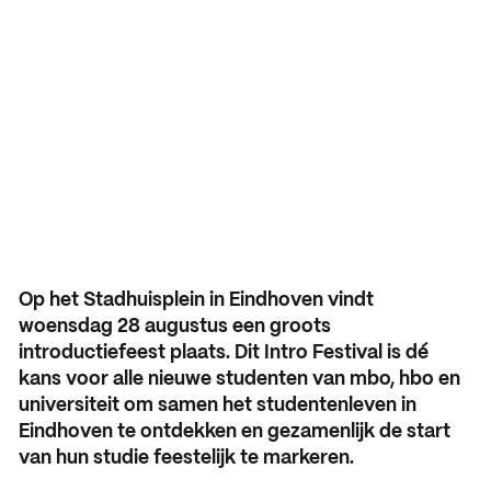
studenten in
Aanmelding en toelating
Vmbo praktische informatie
Organisatie
Eindhoven
Schooljaar 2026 – 2027
Verantwoording
Aanmelden leerjaar 1
Gebouwen
HANDIGE INFORMATIE
Decanen
Aanmelden leerjaar 2 en 3
About SintLucas
Studiegids
Schooljaar 2025 – 2026
GROEP 7/8
CURSUSSEN EN TRAININGEN
Kosten opleiding
Oriënteren
NEXT by SintLucas
Op het Stadhuisplein in Eindhoven vindt
woensdag 28 augustus een groots
Open dagen
NEXT by SintLucas Traininge
introductiefeest plaats. Dit Intro Festival is dé
kans voor alle nieuwe studenten van mbo, hbo en
Proeflessen
STUDIEKEUZE
universiteit om samen het studentenleven in
Oriënteren
Eindhoven te ontdekken en gezamenlijk de start
Workshops
WERKEN BIJ
van hun studie feestelijk te markeren.
Mbo interessetest
SintLucas als werkgever
Brochure aanvragen