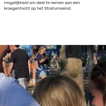
mogelijkheid om deel te nemen aan een
ACTUEEL
kroegentocht op het Stratumseind.
Nieuws
Agenda
Pers en media
Contact