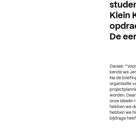
studen
Klein
opdrac
De eer
Daniek: “Voor
kende we Jer
Na de briefin
organisatie v
projectplann
worden. Daar
onze ideeën 
hebben we de
hebben we hi
bijdrage heef