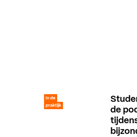
Stude
In de
praktijk
de pod
tijden
bijzon