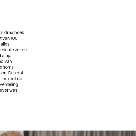
ns draaiboek
nt van 100
alles
 minute zaken
altijd
ed van
se soms
oen. Dus dat
m en met de
kverdeling
gever was