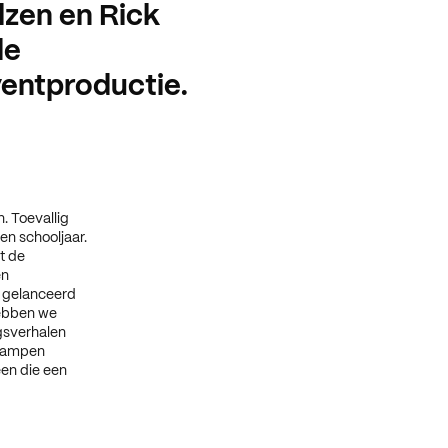
lzen en Rick
de
entproductie.
. Toevallig
n schooljaar.
t de
en
r gelanceerd
hebben we
gsverhalen
 lampen
en die een