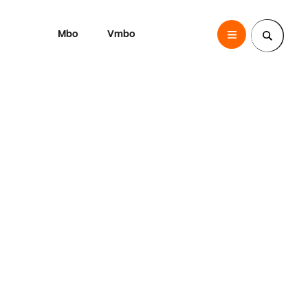
Mbo
Vmbo
SintLucas
Zoek een pagina