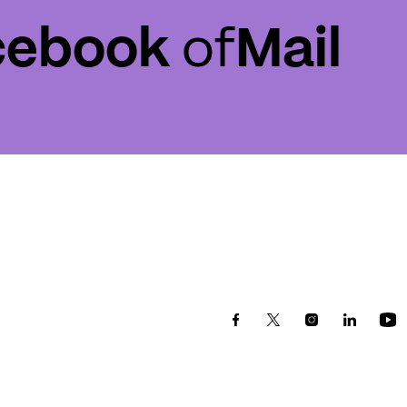
cebook
of
Mail