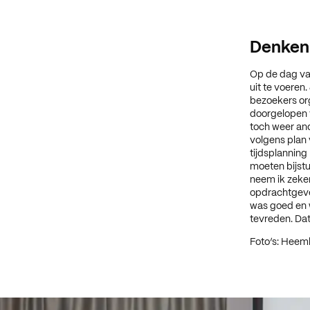
Denken 
Op de dag va
uit te voeren.
bezoekers or
doorgelopen 
toch weer and
volgens plan 
tijdsplanning
moeten bijstu
neem ik zeker
opdrachtgever
was goed en 
tevreden. Dat
Foto’s: Heem