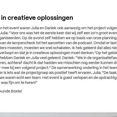
in creatieve oplossingen
n het event waren Julia en Daniek ook aanwezig om het project volge
 Julia: “Voor ons was het de eerste keer dat wij zelf een zo’n groot eve
ganiseerden. Op de avond zelf hebben we op basis van onze planning 
van de lampencheck tot het aanzetten van de podcast. Omdat er last
ers moesten, moesten we snel schakelen. Ik heb geleerd dat alles niet 
verloopt en dat je in creatieve oplossingen moet denken.”Op het gebi
 hebben Daniek en Julia veel geleerd. Daniek: “We in de organisatiefa
ren, achteraf dacht ik dat hadden we misschien nog eerder kunnen d
 mee bij een volgend project.” De samenwerking onderling in het tea
 is iets wat de projectgroep als positief heeft ervaren. Julia: “De taa
we waren echt een team. Het event is goed verlopen en de opdracht
 was fijn om te horen!”
kunde Boxtel