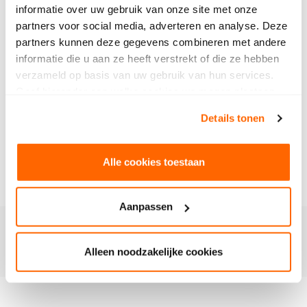
verschillende bestandsformaten waarin je je
informatie over uw gebruik van onze site met onze
werk kunt opslaan en exporteren, zoals PSD,
partners voor social media, adverteren en analyse. Deze
JPEG, PNG en TIFF.
partners kunnen deze gegevens combineren met andere
Gebruik van Filters: Je krijgt kennis van het
informatie die u aan ze heeft verstrekt of die ze hebben
toepassen van verschillende filters voor zowel
verzameld op basis van uw gebruik van hun services.
artistieke effecten als verbeteringen van je
Geef hieronder aan welke cookies we mogen plaatsen.
afbeeldingen.
Bekijk ons privacybeleid
.
Details tonen
Het is belangrijk om te blijven oefenen met de
software om je vaardigheden verder te
Alle cookies toestaan
ontwikkelen.
Aanpassen
Inschrijven
Alleen noodzakelijke cookies