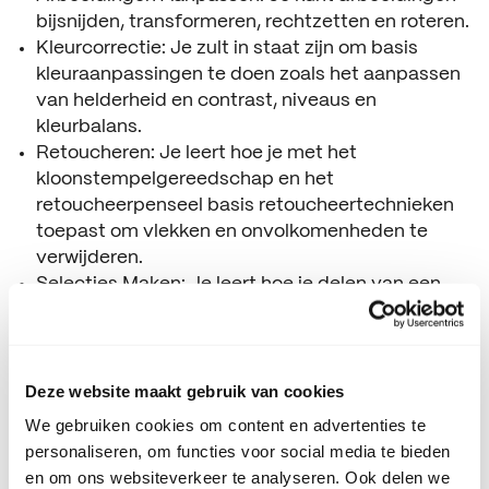
bijsnijden, transformeren, rechtzetten en roteren.
Kleurcorrectie: Je zult in staat zijn om basis
kleuraanpassingen te doen zoals het aanpassen
van helderheid en contrast, niveaus en
kleurbalans.
Retoucheren: Je leert hoe je met het
kloonstempelgereedschap en het
retoucheerpenseel basis retoucheertechnieken
toepast om vlekken en onvolkomenheden te
verwijderen.
Selecties Maken: Je leert hoe je delen van een
afbeelding selecteert met verschillende
selectiegereedschappen voor verdere
bewerking.
Tekst en Vormen: Je kunt tekst toevoegen en
Deze website maakt gebruik van cookies
bewerken en eenvoudige vormen en lijnen maken
We gebruiken cookies om content en advertenties te
in je documenten.
personaliseren, om functies voor social media te bieden
Opslaan en Exporteren: Je raakt bekend met de
en om ons websiteverkeer te analyseren. Ook delen we