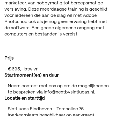
marketeer, van hobbymatig tot beroepsmatige
Open dagen
Vacatures
verslaving. Deze meerdaagse training is geschikt
voor iedereen die aan de slag wil met Adobe
Meeloopdagen
Photoshop ook als je nog geen ervaring hebt met
de software. Een goede algemene omgang met
Brochure aanvragen
SAMENWERKEN
computers en bestanden is vereist.
Samenwerken met SintLuc
Projecten
Prijs
Stage
€695,- btw vrij
Expertisecentrum
Startmoment(en) en duur
Practoraat
Neem contact met ons op om de mogelijkheden
te bespreken via info@nextbysintlucas.nl.
SintLucas Alumni
Locatie en starttijd
SintLucas Eindhoven – Torenallee 75
(parkeerplaats beschikbaar op aanvraag)