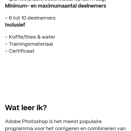
ACTUEEL
Minimum- en maximumaantal deelnemers
Nieuws
6 tot 10 deelnemers
Inclusief
Agenda
Koffie/thee & water
Pers en media
Trainingsmateriaal
Certificaat
Contact
Wat leer ik?
Adobe Photoshop is het meest populaire
programma voor het corrigeren en combineren van