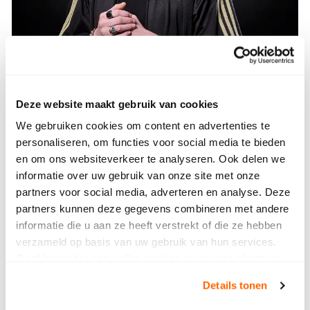
Deze website maakt gebruik van cookies
We gebruiken cookies om content en advertenties te
personaliseren, om functies voor social media te bieden
Een collega over zijn rol als
en om ons websiteverkeer te analyseren. Ook delen we
aanjager van creativiteit
informatie over uw gebruik van onze site met onze
Jezelf mogen zijn bij SintLucas, hoe uit zich dat?
partners voor social media, adverteren en analyse. Deze
Anco geeft je een duidelijk beeld.
partners kunnen deze gegevens combineren met andere
informatie die u aan ze heeft verstrekt of die ze hebben
Lees zijn verhaal
verzameld op basis van uw gebruik van hun services.
Lees zijn verhaal
Geef hieronder aan welke cookies we mogen plaatsen.
Bekijk ons privacybeleid
.
Details tonen