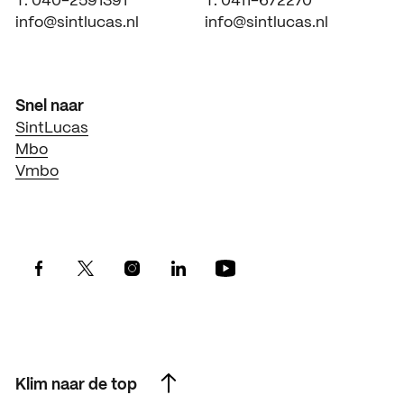
T. 040-2591391
T. 0411-672270
info@sintlucas.nl
info@sintlucas.nl
Snel naar
SintLucas
Mbo
Vmbo
Klim naar de top