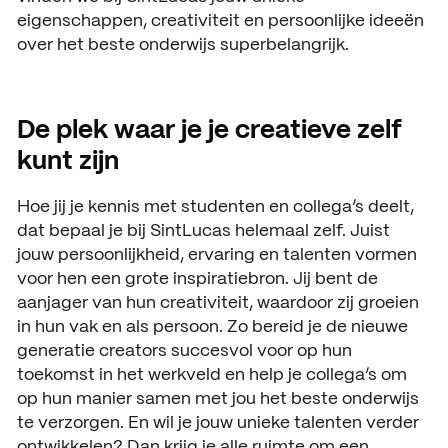
eigenschappen, creativiteit en persoonlijke ideeën
Open dagen
Vacatures
over het beste onderwijs superbelangrijk.
Meeloopdagen
Brochure aanvragen
SAMENWERKEN
De plek waar je je creatieve zelf
Samenwerken met SintLuc
kunt zijn
Projecten
Hoe jij je kennis met studenten en collega’s deelt,
dat bepaal je bij SintLucas helemaal zelf. Juist
Stage
jouw persoonlijkheid, ervaring en talenten vormen
voor hen een grote inspiratiebron. Jij bent de
Expertisecentrum
aanjager van hun creativiteit, waardoor zij groeien
in hun vak en als persoon. Zo bereid je de nieuwe
Practoraat
generatie creators succesvol voor op hun
SintLucas Alumni
toekomst in het werkveld en help je collega’s om
op hun manier samen met jou het beste onderwijs
te verzorgen. En wil je jouw unieke talenten verder
ontwikkelen? Dan krijg je alle ruimte om een