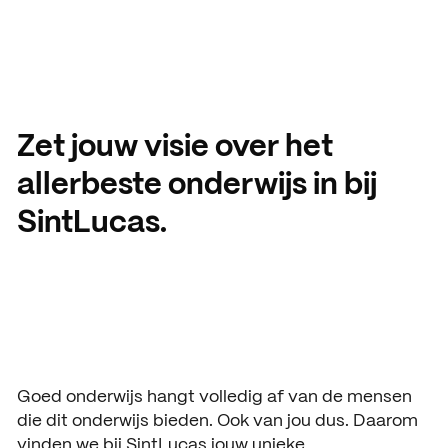
Aanmelding en toelating
Vmbo praktische informatie
Organisatie
Schooljaar 2026 – 2027
Verantwoording
Aanmelden leerjaar 1
Gebouwen
HANDIGE INFORMATIE
Decanen
Zet jouw visie over het
Aanmelden leerjaar 2 en 3
About SintLucas
Studiegids
allerbeste onderwijs in bij
SintLucas.
Schooljaar 2025 – 2026
GROEP 7/8
CURSUSSEN EN TRAININGEN
Kosten opleiding
Oriënteren
NEXT by SintLucas
Open dagen
NEXT by SintLucas Traininge
Proeflessen
STUDIEKEUZE
Oriënteren
Goed onderwijs hangt volledig af van de mensen
Workshops
WERKEN BIJ
die dit onderwijs bieden. Ook van jou dus. Daarom
Mbo interessetest
SintLucas als werkgever
Brochure aanvragen
vinden we bij SintLucas jouw unieke