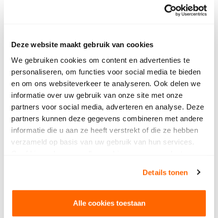
Stem op Iris, Stem op team Zuid!
Deze website maakt gebruik van cookies
Jouw stem is hard nodig om team Zuid, en
We gebruiken cookies om content en advertenties te
daarmee SintLucas te laten winnen. Op 13 mei kan
personaliseren, om functies voor social media te bieden
jij stemmen op Iris! Volg dit stappenplan om je
en om ons websiteverkeer te analyseren. Ook delen we
stem goed uit te brengen:
informatie over uw gebruik van onze site met onze
partners voor social media, adverteren en analyse. Deze
Stap 1: zet een reminder in je agenda voor
partners kunnen deze gegevens combineren met andere
maandag 13 mei om 18:30
informatie die u aan ze heeft verstrekt of die ze hebben
Stap 2: stuur een gratis sms met de tekst MBO C
verzameld op basis van uw gebruik van hun services.
naar 4411 (1x stemmen per telefoon)
Geef hieronder aan welke cookies we mogen plaatsen.
Stap 3: vraag je medestudenten, vrienden en
Bekijk ons privacybeleid
.
familie om ook een gratis sms uit te brengen
Details tonen
Over ‘Dit is mbo’
In Nederland heeft 40% van de beroepsbevolking
Alle cookies toestaan
ooit een mbo-diploma behaald. Bijna 500.000