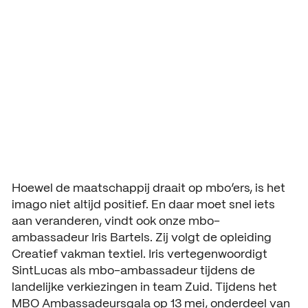
Ambassadeurs
Aanmelding en toelating
Vmbo praktische informatie
Organisatie
gala
Schooljaar 2026 – 2027
Verantwoording
Aanmelden leerjaar 1
Gebouwen
HANDIGE INFORMATIE
Decanen
Aanmelden leerjaar 2 en 3
About SintLucas
Studiegids
Schooljaar 2025 – 2026
GROEP 7/8
CURSUSSEN EN TRAININGEN
Kosten opleiding
Oriënteren
NEXT by SintLucas
Hoewel de maatschappij draait op mbo’ers, is het
imago niet altijd positief. En daar moet snel iets
Open dagen
NEXT by SintLucas Traininge
aan veranderen, vindt ook onze mbo-
ambassadeur Iris Bartels. Zij volgt de opleiding
Proeflessen
STUDIEKEUZE
Creatief vakman textiel. Iris vertegenwoordigt
Oriënteren
SintLucas als mbo-ambassadeur tijdens de
Workshops
WERKEN BIJ
landelijke verkiezingen in team Zuid. Tijdens het
Mbo interessetest
SintLucas als werkgever
MBO Ambassadeursgala op 13 mei, onderdeel van
Brochure aanvragen