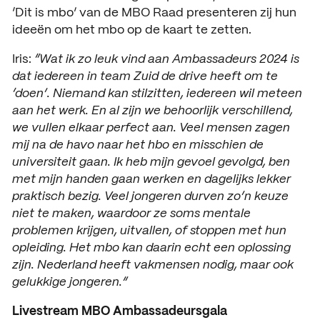
‘Dit is mbo’ van de MBO Raad presenteren zij hun
Open dagen
Vacatures
ideeën om het mbo op de kaart te zetten.
Meeloopdagen
Iris:
“Wat ik zo leuk vind aan Ambassadeurs 2024 is
dat iedereen in team Zuid de drive heeft om te
Brochure aanvragen
SAMENWERKEN
‘doen’. Niemand kan stilzitten, iedereen wil meteen
Samenwerken met SintLuc
aan het werk. En al zijn we behoorlijk verschillend,
we vullen elkaar perfect aan. Veel mensen zagen
Projecten
mij na de havo naar het hbo en misschien de
universiteit gaan. Ik heb mijn gevoel gevolgd, ben
Stage
met mijn handen gaan werken en dagelijks lekker
praktisch bezig. Veel jongeren durven zo’n keuze
Expertisecentrum
niet te maken, waardoor ze soms mentale
problemen krijgen, uitvallen, of stoppen met hun
Practoraat
opleiding. Het mbo kan daarin echt een oplossing
zijn. Nederland heeft vakmensen nodig, maar ook
SintLucas Alumni
gelukkige jongeren.”
Livestream MBO Ambassadeursgala