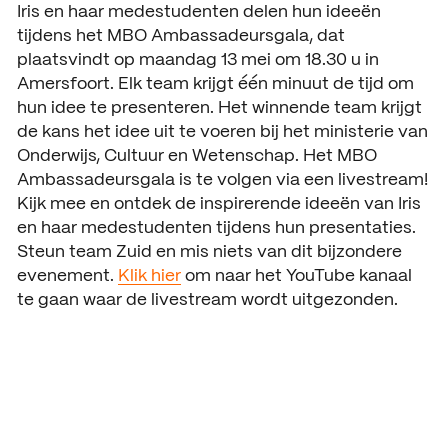
Iris en haar medestudenten delen hun ideeën
ACTUEEL
tijdens het MBO Ambassadeursgala, dat
Nieuws
plaatsvindt op maandag 13 mei om 18.30 u in
Amersfoort. Elk team krijgt één minuut de tijd om
Agenda
hun idee te presenteren. Het winnende team krijgt
de kans het idee uit te voeren bij het ministerie van
Pers en media
Onderwijs, Cultuur en Wetenschap. Het MBO
Ambassadeursgala is te volgen via een livestream!
Contact
Kijk mee en ontdek de inspirerende ideeën van Iris
en haar medestudenten tijdens hun presentaties.
Steun team Zuid en mis niets van dit bijzondere
evenement.
Klik hier
om naar het YouTube kanaal
te gaan waar de livestream wordt uitgezonden.