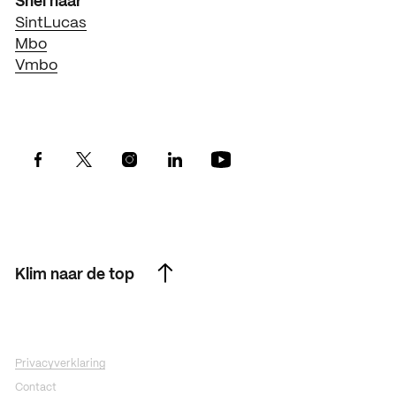
Snel naar
SintLucas
Mbo
Vmbo
Klim naar de top
Klim naar de top
Privacyverklaring
Contact