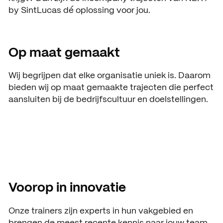
by SintLucas dé oplossing voor jou.
Open dagen
Vacatures
Meeloopdagen
Op maat gemaakt
Brochure aanvragen
SAMENWERKEN
Wij begrijpen dat elke organisatie uniek is. Daarom
Samenwerken met SintLuc
bieden wij op maat gemaakte trajecten die perfect
Projecten
aansluiten bij de bedrijfscultuur en doelstellingen.
Stage
Expertisecentrum
Practoraat
SintLucas Alumni
Voorop in innovatie
Onze trainers zijn experts in hun vakgebied en
brengen de meest recente kennis naar jouw team.