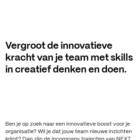
Aanmelding en toelating
Vmbo praktische informatie
Organisatie
Schooljaar 2026 – 2027
Verantwoording
Aanmelden leerjaar 1
Gebouwen
HANDIGE INFORMATIE
Decanen
Vergroot de innovatieve
Aanmelden leerjaar 2 en 3
About SintLucas
Studiegids
kracht van je team met skills
in creatief denken en doen.
Schooljaar 2025 – 2026
GROEP 7/8
CURSUSSEN EN TRAININGEN
Kosten opleiding
Oriënteren
NEXT by SintLucas
Open dagen
NEXT by SintLucas Traininge
Proeflessen
STUDIEKEUZE
Oriënteren
Ben je op zoek naar een innovatieve boost voor je
Workshops
WERKEN BIJ
organisatie? Wil je dat jouw team nieuwe inzichten
Mbo interessetest
SintLucas als werkgever
Brochure aanvragen
krijgt? Dan zijn de incompany trajecten van NEXT