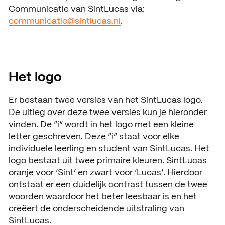
Communicatie van SintLucas via:
Open dagen
Vacatures
communicatie@sintlucas.nl
.
Meeloopdagen
Brochure aanvragen
SAMENWERKEN
Het logo
Samenwerken met SintLuc
Projecten
Er bestaan twee versies van het SintLucas logo.
De uitleg over deze twee versies kun je hieronder
Stage
vinden. De “i” wordt in het logo met een kleine
letter geschreven. Deze “i” staat voor elke
Expertisecentrum
individuele leerling en student van SintLucas. Het
logo bestaat uit twee primaire kleuren. SintLucas
Practoraat
oranje voor ‘Sint’ en zwart voor ‘Lucas’. Hierdoor
ontstaat er een duidelijk contrast tussen de twee
SintLucas Alumni
woorden waardoor het beter leesbaar is en het
creëert de onderscheidende uitstraling van
SintLucas.