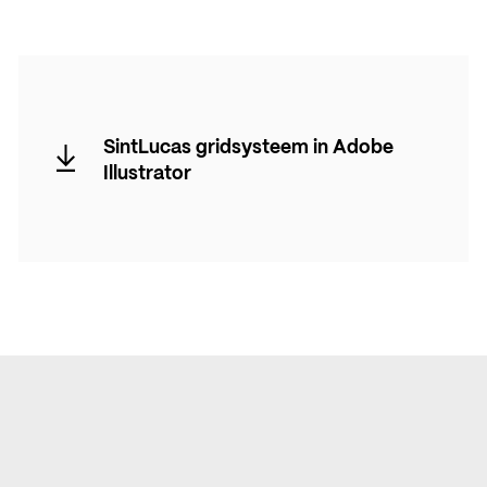
SintLucas gridsysteem in Adobe
Illustrator
SintLucas gridsysteem in Adobe
Illustrator