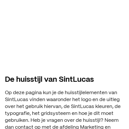
Huisstijl
Aanmelding en toelating
Vmbo praktische informatie
Organisatie
SintLucas
Schooljaar 2026 – 2027
Verantwoording
Aanmelden leerjaar 1
Gebouwen
HANDIGE INFORMATIE
Decanen
Aanmelden leerjaar 2 en 3
About SintLucas
Studiegids
Schooljaar 2025 – 2026
GROEP 7/8
CURSUSSEN EN TRAININGEN
Kosten opleiding
Oriënteren
NEXT by SintLucas
De huisstijl van SintLucas
Open dagen
NEXT by SintLucas Traininge
Op deze pagina kun je de huisstijlelementen van
SintLucas vinden waaronder het logo en de uitleg
Proeflessen
STUDIEKEUZE
over het gebruik hiervan, de SintLucas kleuren, de
Oriënteren
typografie, het gridsysteem en hoe je dit moet
Workshops
WERKEN BIJ
gebruiken. Heb je vragen over de huisstijl? Neem
Mbo interessetest
SintLucas als werkgever
dan contact op met de afdeling Marketing en
Brochure aanvragen