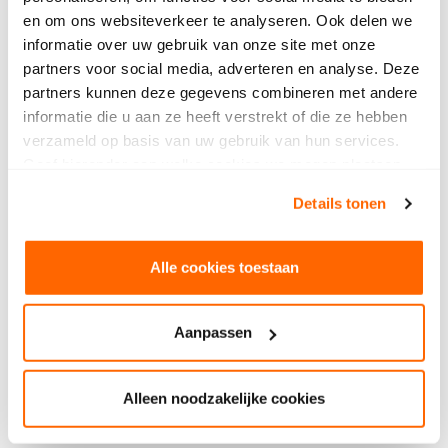
en om ons websiteverkeer te analyseren. Ook delen we
informatie over uw gebruik van onze site met onze
partners voor social media, adverteren en analyse. Deze
partners kunnen deze gegevens combineren met andere
informatie die u aan ze heeft verstrekt of die ze hebben
verzameld op basis van uw gebruik van hun services.
Geef hieronder aan welke cookies we mogen plaatsen.
Bekijk ons privacybeleid
.
Details tonen
Typografisch patroon
Alle cookies toestaan
We gebruiken een typografisch patroon als design
element. Dit doen we met krachtige kernwoorden
in combinatie met een gekleurde achtergrond uit
Aanpassen
het primaire en secundaire kleurenpalet.
Gebruik in dit patroon een maximum van
één
Alleen noodzakelijke cookies
woord
* en gebruik hierbij het lettertype Mori. Dit
woord moet over de gehele pagina minimaal een