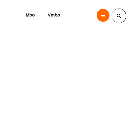
Mbo
Vmbo
SintLucas
Zoek een pagina