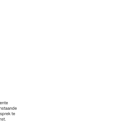
eente
anstaande
esprek te
st.