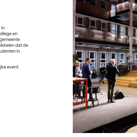
 in
llege en
e gemeente
ikkelen dat de
udenten in
jke event.