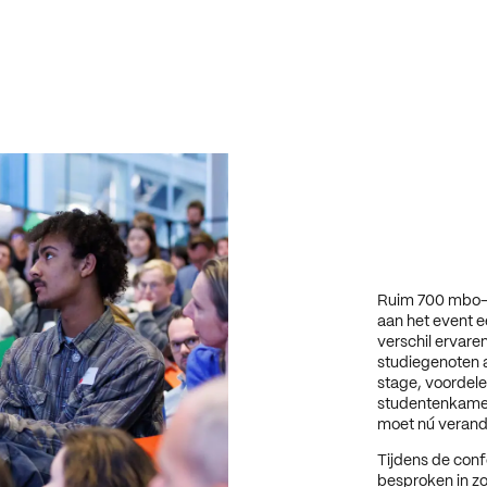
Ruim 700 mbo-s
aan het event ee
verschil ervare
studiegenoten 
stage, voordele
studentenkamer
moet nú verand
Tijdens de con
besproken in zo