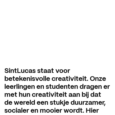
Betekenisvolle
Aanmelding en toelating
Vmbo praktische informatie
Organisatie
ontwerper
Schooljaar 2026 – 2027
Verantwoording
Aanmelden leerjaar 1
Gebouwen
HANDIGE INFORMATIE
Decanen
Aanmelden leerjaar 2 en 3
About SintLucas
Studiegids
Schooljaar 2025 – 2026
GROEP 7/8
CURSUSSEN EN TRAININGEN
Kosten opleiding
Oriënteren
NEXT by SintLucas
SintLucas staat voor
betekenisvolle creativiteit. Onze
Open dagen
NEXT by SintLucas Traininge
leerlingen en studenten dragen er
Proeflessen
STUDIEKEUZE
met hun creativiteit aan bij dat
Oriënteren
de wereld een stukje duurzamer,
Workshops
WERKEN BIJ
socialer en mooier wordt. Hier
Mbo interessetest
SintLucas als werkgever
Brochure aanvragen