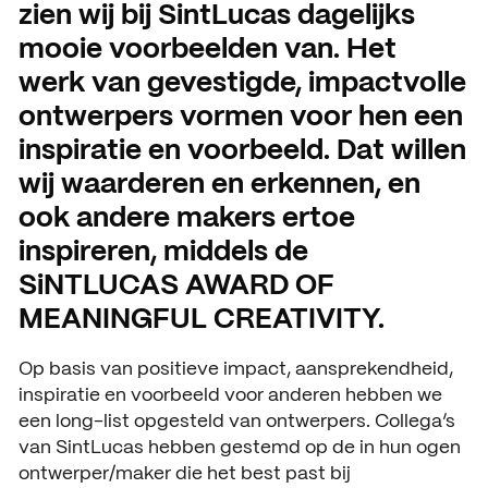
zien wij bij SintLucas dagelijks
Open dagen
Vacatures
mooie voorbeelden van. Het
werk van gevestigde, impactvolle
Meeloopdagen
ontwerpers vormen voor hen een
Brochure aanvragen
SAMENWERKEN
inspiratie en voorbeeld. Dat willen
Samenwerken met SintLuc
wij waarderen en erkennen, en
ook andere makers ertoe
Projecten
inspireren, middels de
Stage
SiNTLUCAS AWARD OF
Expertisecentrum
MEANINGFUL CREATIVITY.
Practoraat
Op basis van positieve impact, aansprekendheid,
inspiratie en voorbeeld voor anderen hebben we
SintLucas Alumni
een long-list opgesteld van ontwerpers. Collega’s
van SintLucas hebben gestemd op de in hun ogen
ontwerper/maker die het best past bij