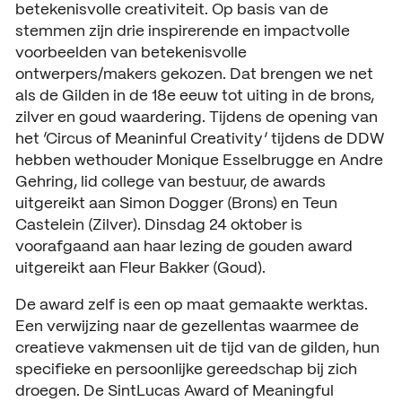
betekenisvolle creativiteit. Op basis van de
ACTUEEL
stemmen zijn drie inspirerende en impactvolle
Nieuws
voorbeelden van betekenisvolle
ontwerpers/makers gekozen. Dat brengen we net
Agenda
als de Gilden in de 18e eeuw tot uiting in de brons,
zilver en goud waardering. Tijdens de opening van
Pers en media
het ‘Circus of Meaninful Creativity’ tijdens de DDW
hebben wethouder Monique Esselbrugge en Andre
Contact
Gehring, lid college van bestuur, de awards
uitgereikt aan Simon Dogger (Brons) en Teun
Castelein (Zilver). Dinsdag 24 oktober is
voorafgaand aan haar lezing de gouden award
uitgereikt aan Fleur Bakker (Goud).
De award zelf is een op maat gemaakte werktas.
Een verwijzing naar de gezellentas waarmee de
creatieve vakmensen uit de tijd van de gilden, hun
specifieke en persoonlijke gereedschap bij zich
droegen. De SintLucas Award of Meaningful