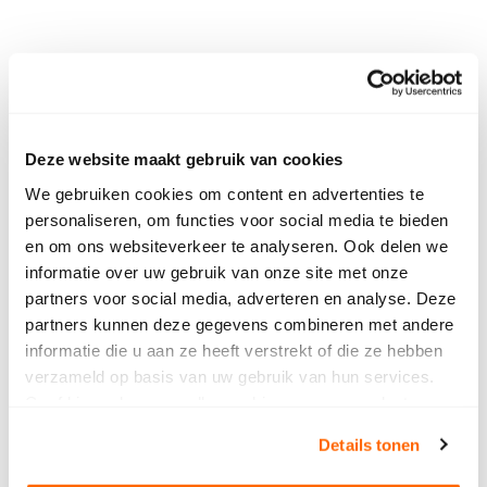
Trainingsmateriaal
Deze website maakt gebruik van cookies
We gebruiken cookies om content en advertenties te
Om deel te nemen aan dit trainingsprogramma
personaliseren, om functies voor social media te bieden
heb je een eigen laptop en een licentie van Adobe
en om ons websiteverkeer te analyseren. Ook delen we
Creative Cloud nodig.
Heb je geen licentie? Bestel
informatie over uw gebruik van onze site met onze
deze dan via
deze link
.
partners voor social media, adverteren en analyse. Deze
partners kunnen deze gegevens combineren met andere
De kosten van een Adobe licentie variëren en zijn
informatie die u aan ze heeft verstrekt of die ze hebben
afhankelijk van welk lidmaatschap je aanschaft.
verzameld op basis van uw gebruik van hun services.
Het is ook mogelijk om eerst een proefversie van
Geef hieronder aan welke cookies we mogen plaatsen.
aan te schaffen. Let er hierbij op dat deze versie
Bekijk ons privacybeleid
.
maar beperkte tijd te gebruiken is.
Details tonen
Voor de training After Effects gaan we er van uit