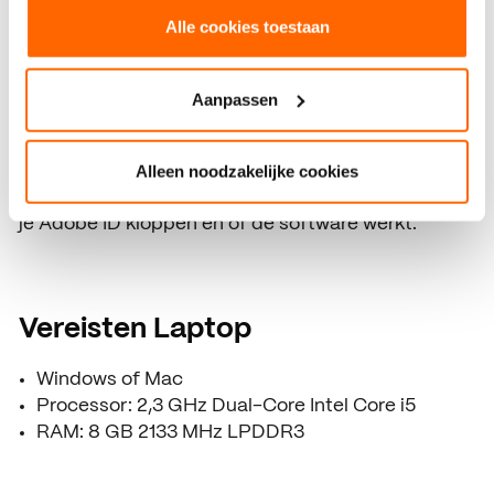
dat een deelnemer minimaal een ander
Alle cookies toestaan
programma goed kent, als Illustrator, Photoshop,
Premiere Pro, Final Cut Pro of Avid.
Aanpassen
Het is prettig om met een muis te werken bij
Adobe-programma’s. Installeer vooraf de software
Alleen noodzakelijke cookies
(Adobe Creative Cloud en de gewenste
programma’s), controleer of je inloggegevens voor
je Adobe ID kloppen en of de software werkt.
Vereisten Laptop
Windows of Mac
Processor: 2,3 GHz Dual-Core Intel Core i5
RAM: 8 GB 2133 MHz LPDDR3