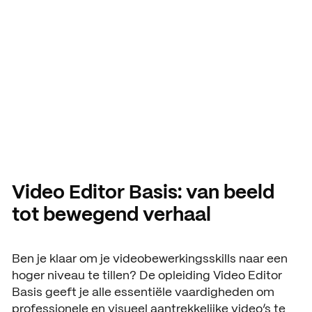
Video Editor
Aanmelding en toelating
Vmbo praktische informatie
Organisatie
basis
Schooljaar 2026 – 2027
Verantwoording
Aanmelden leerjaar 1
Gebouwen
HANDIGE INFORMATIE
Decanen
Aanmelden leerjaar 2 en 3
About SintLucas
Studiegids
Schooljaar 2025 – 2026
GROEP 7/8
CURSUSSEN EN TRAININGEN
Kosten opleiding
Oriënteren
NEXT by SintLucas
Video Editor Basis: van beeld
tot bewegend verhaal
Open dagen
NEXT by SintLucas Traininge
Proeflessen
STUDIEKEUZE
Ben je klaar om je videobewerkingsskills naar een
Oriënteren
hoger niveau te tillen? De opleiding Video Editor
Workshops
WERKEN BIJ
Basis geeft je alle essentiële vaardigheden om
Mbo interessetest
SintLucas als werkgever
Brochure aanvragen
professionele en visueel aantrekkelijke video’s te