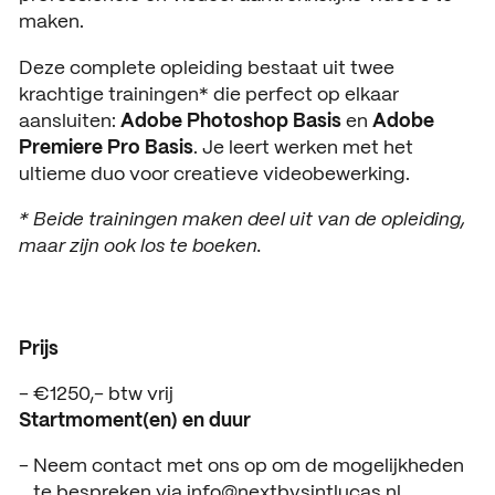
maken.
Open dagen
Vacatures
Deze complete opleiding bestaat uit twee
Meeloopdagen
krachtige trainingen* die perfect op elkaar
aansluiten:
Adobe Photoshop Basis
en
Adobe
Brochure aanvragen
SAMENWERKEN
Premiere Pro Basis
. Je leert werken met het
Samenwerken met SintLuc
ultieme duo voor creatieve videobewerking.
Projecten
* Beide trainingen maken deel uit van de opleiding,
maar zijn ook los te boeken.
Stage
Expertisecentrum
Prijs
Practoraat
€1250,- btw vrij
SintLucas Alumni
Startmoment(en) en duur
Neem contact met ons op om de mogelijkheden
te bespreken via info@nextbysintlucas.nl.