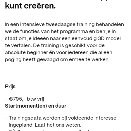
kunt creëren.
Open dagen
Vacatures
Meeloopdagen
In een intensieve tweedaagse training behandelen
we de functies van het programma en ben je in
Brochure aanvragen
SAMENWERKEN
staat om je ideeën naar een eenvoudig 3D model
Samenwerken met SintLuc
te vertalen. De training is geschikt voor de
absolute beginner én voor iedereen die al een
Projecten
poging heeft gewaagd om ermee te werken.
Stage
Expertisecentrum
Prijs
Practoraat
€795,- btw vrij
Startmoment(en) en duur
SintLucas Alumni
Trainingsdata worden bij voldoende interesse
ingepland. Laat het ons weten.