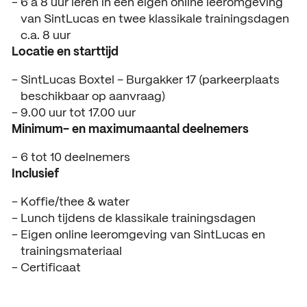
6 à 8 uur leren in een eigen online leeromgeving
ACTUEEL
van SintLucas en twee klassikale trainingsdagen
Nieuws
c.a. 8 uur
Locatie en starttijd
Agenda
SintLucas Boxtel – Burgakker 17 (parkeerplaats
Pers en media
beschikbaar op aanvraag)
9.00 uur tot 17.00 uur
Contact
Minimum- en maximumaantal deelnemers
6 tot 10 deelnemers
Inclusief
Koffie/thee & water
Lunch tijdens de klassikale trainingsdagen
Eigen online leeromgeving van SintLucas en
trainingsmateriaal
Certificaat