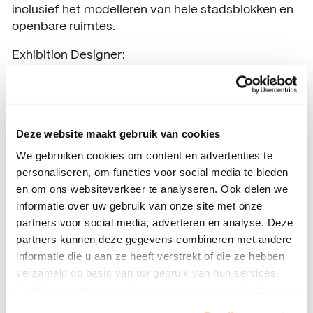
inclusief het modelleren van hele stadsblokken en
openbare ruimtes.
Exhibition Designer:
Exhibition designers kunnen SketchUp gebruiken
om beursstands en tentoonstellingsruimtes te
ontwerpen en visualiseren voordat ze worden
gebouwd.
Deze website maakt gebruik van cookies
Houtbewerker:
We gebruiken cookies om content en advertenties te
Houtbewerkers kunnen SketchUp gebruiken om
personaliseren, om functies voor social media te bieden
gedetailleerde plannen te maken voor meubels en
en om ons websiteverkeer te analyseren. Ook delen we
andere houten constructies.
informatie over uw gebruik van onze site met onze
partners voor social media, adverteren en analyse. Deze
Scenograaf:
partners kunnen deze gegevens combineren met andere
Scenografen in theater en film kunnen SketchUp
informatie die u aan ze heeft verstrekt of die ze hebben
gebruiken om decorontwerpen te maken en te
verzameld op basis van uw gebruik van hun services.
delen met het productieteam.
Geef hieronder aan welke cookies we mogen plaatsen.
Bekijk ons privacybeleid
.
Onderwijs: