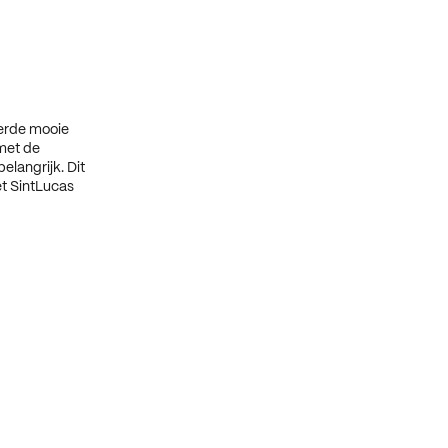
erde mooie
met de
langrijk. Dit
et SintLucas