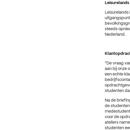
Leisurelands
Leisurelands 
uitgangspunt 
bevolkingsgro
steeds opnieu
Nederland.
Klantopdrac
“De vraag va
aan bij onze 
een echte kla
bedrijfscont
opdrachtgever
studenten dan
Na de briefin
de studenten
medestudenten
voor de opdra
ateliers name
studenten een