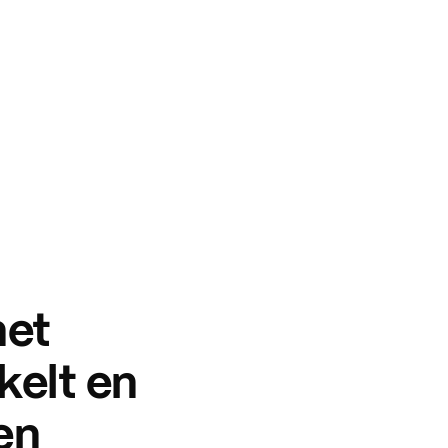
het
kelt en
en