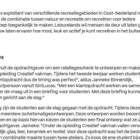
is exploitant van verschillende recreatiegebieden in Oost-Nederland m
de combinatie tussen natuur en recreatie om recreëren voor iedere
ep toegankelijk te maken. Leisurelands wil mensen de deur uit laten 
w laten ervaren hoe mooi, leuk en actief je kunt recreëren in het bui
ht
nuit de opdrachtgever om een relatiegeschenk te ontwerpen en maken
opleiding Creatief vakman. Tijdens het tweede leerjaar werken student
ntopdracht dus de timing was perfect”, aldus Janneke Binnendijk,
actpersoon vanuit SintLucas. “Met een klantopdracht werken we sam
 de vraag uit in een briefing voor studenten. Met deze briefing kunn
 gericht aan de slag.”
g zijn de studenten aan de slag gegaan met de opdracht. Tijdens dez
 meerdere (schetsmatige)ontwerpen. Deze ontwerpen worden beoord
 en op basis hiervan kiezen de studenten een final ontwerp wat ze 
chtgever. Janneke: “Onder de opleiding Creatief vakman vallen vers
lijk: glas, leer, keramiek en textiel. Voor deze opdracht was het de bed
 combinatie maakte tussen twee ateliers. Zo koos de ene student bij