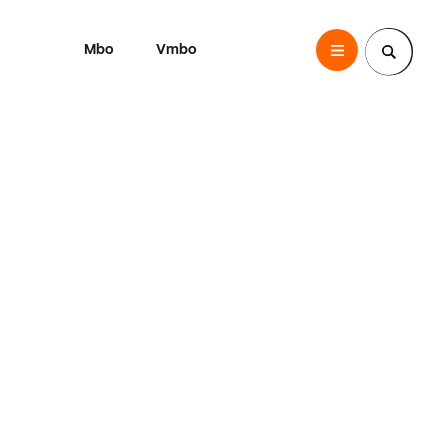
Mbo
Vmbo
SintLucas
Zoek een pagina