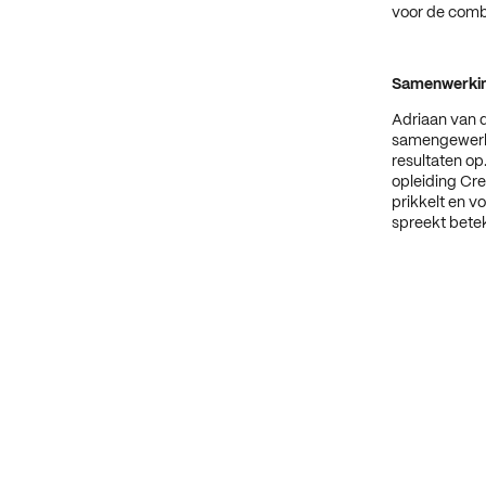
voor de combi
Samenwerki
Adriaan van 
samengewerkt
resultaten o
opleiding Cr
prikkelt en v
spreekt beteke