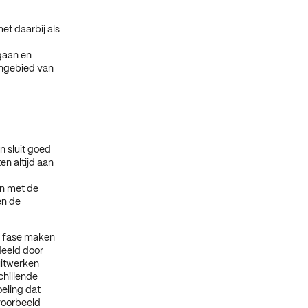
et daarbij als
gaan en
tengebied van
 sluit goed
en altijd aan
en met de
en de
e fase maken
eeld door
uitwerken
chillende
oeling dat
voorbeeld