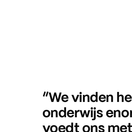
“We vinden h
onderwijs enor
voedt ons met