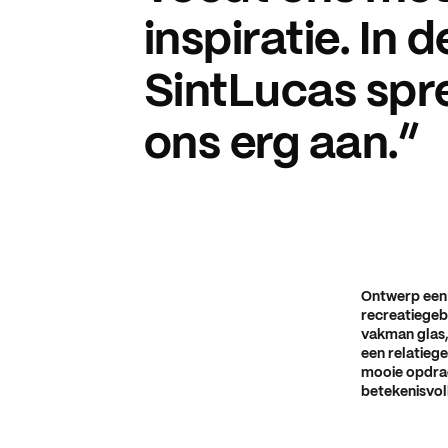
inspiratie. In
SintLucas spre
ons erg aan.”
Ontwerp een r
recreatiegeb
vakman glas, 
een relatiege
mooie opdrac
betekenisvol