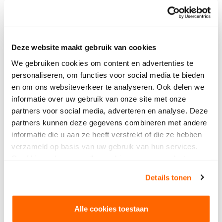
echte uitdaging.”
Deze website maakt gebruik van cookies
We gebruiken cookies om content en advertenties te
Samenwerking
personaliseren, om functies voor social media te bieden
en om ons websiteverkeer te analyseren. Ook delen we
De draaidag van de daadwerkelijke film was bij
informatie over uw gebruik van onze site met onze
BUAS in samenwerking met Ironfilms. Dit is een
partners voor social media, adverteren en analyse. Deze
virtual production bedrijf uit Eindhoven. Samen
partners kunnen deze gegevens combineren met andere
met Ironfilms hebben we de productie bedacht en
informatie die u aan ze heeft verstrekt of die ze hebben
gekeken wat haalbaar was in een dag, aldus
verzameld op basis van uw gebruik van hun services.
David”. De draaidag was een mooie dag en het
Geef hieronder aan welke cookies we mogen plaatsen.
was een hele ervaring voor de 15 aanwezige
Bekijk ons privacybeleid
.
studenten om op een set te staan. David: “Er is van
Details tonen
9 tot 5 keihard gewerkt om 15 shots te maken.”
Alle cookies toestaan