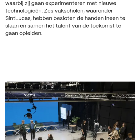
waarbij zij gaan experimenteren met nieuwe
ACTUEEL
technologieën. Zes vakscholen, waaronder
Nieuws
SintLucas, hebben besloten de handen ineen te
slaan en samen het talent van de toekomst te
Agenda
gaan opleiden.
Pers en media
Contact