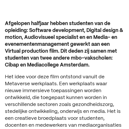
Open dagen
Vacatures
Meeloopdagen
Afgelopen halfjaar hebben studenten van de
opleiding: Software development, Digital design &
Brochure aanvragen
SAMENWERKEN
motion, Audiovisueel specialist en en Media- en
evenementenmanagement gewerkt aan een
Samenwerken met SintLuc
Virtual production film. Dit deden zij samen met
Projecten
studenten van twee andere mbo-vakscholen:
Cibap en Mediacollege Amsterdam.
Stage
Het idee voor deze film ontstond vanuit de
Expertisecentrum
Metaverse werkplaats. Een werkplaats waar
nieuwe immersieve toepassingen worden
Practoraat
ontwikkeld, die toegepast kunnen worden in
verschillende sectoren zoals gezondheidszorg,
SintLucas Alumni
stedelijke ontwikkeling, onderwijs en media. Het is
een creatieve broedplaats voor studenten,
docenten en medewerkers van mediaorganisaties