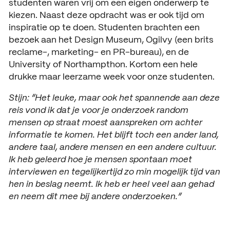
studenten waren vrij om een eigen onderwerp te
ACTUEEL
kiezen. Naast deze opdracht was er ook tijd om
Nieuws
inspiratie op te doen. Studenten brachten een
bezoek aan het Design Museum, Ogilvy (een brits
Agenda
reclame-, marketing- en PR-bureau), en de
University of Northampthon. Kortom een hele
Pers en media
drukke maar leerzame week voor onze studenten.
Contact
Stijn: “Het leuke, maar ook het spannende aan deze
reis vond ik dat je voor je onderzoek random
mensen op straat moest aanspreken om achter
informatie te komen. Het blijft toch een ander land,
andere taal, andere mensen en een andere cultuur.
Ik heb geleerd hoe je mensen spontaan moet
interviewen en tegelijkertijd zo min mogelijk tijd van
hen in beslag neemt. Ik heb er heel veel aan gehad
en neem dit mee bij andere onderzoeken.”