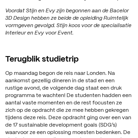
Open dagen
Vacatures
Voordat Stijn en Evy zijn begonnen aan de Bacelor
3D Design hebben ze beide de opleiding Ruimtelijk
Meeloopdagen
vormgeven gevolgd. Stijn koos voor de specialisatie
Interieur en Evy voor Event.
Brochure aanvragen
SAMENWERKEN
Samenwerken met SintLuc
Terugblik studietrip
Projecten
Op maandag begon de reis naar Londen. Na
Stage
aankomst gezellig dineren in de stad en een
rustige avond, de volgende dag staat een druk
Expertisecentrum
programma te wachten! De studenten hadden een
Practoraat
aantal vaste momenten en de rest focusten ze
zich op de opdracht die ze mee hebben gekregen
SintLucas Alumni
tijdens deze reis. Deze opdracht ging over een van
de 17 sustainable development goals (SDG’s)
waarvoor ze een oplossing moesten bedenken. De