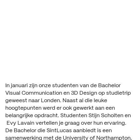
studietrip naar
Aanmelding en toelating
Vmbo praktische informatie
Organisatie
Londen
Schooljaar 2026 – 2027
Verantwoording
Aanmelden leerjaar 1
Gebouwen
HANDIGE INFORMATIE
Decanen
Aanmelden leerjaar 2 en 3
About SintLucas
Studiegids
Schooljaar 2025 – 2026
GROEP 7/8
CURSUSSEN EN TRAININGEN
Kosten opleiding
Oriënteren
NEXT by SintLucas
In januari zijn onze studenten van de Bachelor
Visual Communication en 3D Design op studietrip
Open dagen
NEXT by SintLucas Traininge
geweest naar Londen. Naast al die leuke
hoogtepunten werd er ook gewerkt aan een
Proeflessen
STUDIEKEUZE
belangrijke opdracht. Studenten Stijn Scholten en
Oriënteren
Evy Lavain vertellen je graag over hun ervaring.
Workshops
WERKEN BIJ
De Bachelor die SintLucas aanbiedt is een
Mbo interessetest
SintLucas als werkgever
samenwerking met de University of Northampton.
Brochure aanvragen