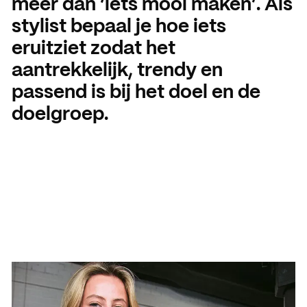
méér dan ‘iets mooi maken’. Als
Open dagen
Vacatures
stylist bepaal je hoe iets
eruitziet zodat het
Meeloopdagen
aantrekkelijk, trendy en
Brochure aanvragen
SAMENWERKEN
passend is bij het doel en de
Samenwerken met SintLuc
doelgroep.
Projecten
Stage
Expertisecentrum
Practoraat
SintLucas Alumni