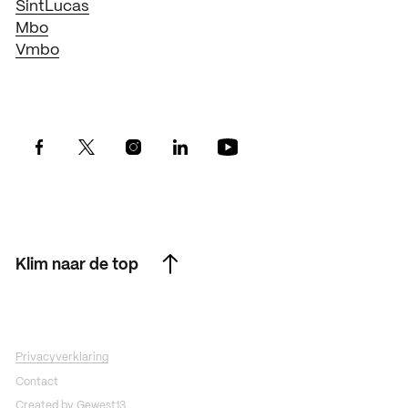
SintLucas
Mbo
Vmbo
Klim naar de top
Klim naar de top
Privacyverklaring
Contact
Created by Gewest13