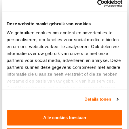
fascinerend. Bij restauratie van glas in lood ligt
echt mijn passie.”
Deze website maakt gebruik van cookies
We gebruiken cookies om content en advertenties te
personaliseren, om functies voor social media te bieden
en om ons websiteverkeer te analyseren. Ook delen we
informatie over uw gebruik van onze site met onze
Uitdagingen en leermomenten
partners voor social media, adverteren en analyse. Deze
partners kunnen deze gegevens combineren met andere
De grootste uitdaging voor Mirte is het weg zijn
informatie die u aan ze heeft verstrekt of die ze hebben
van huis. “De werkzaamheden zijn vergelijkbaar
verzameld op basis van uw gebruik van hun services.
met het werk in Nederland, maar het zijn de kleine
Geef hieronder aan welke cookies we mogen plaatsen.
dingen die het moeilijk maken. Je kunt niet even
Bekijk ons privacybeleid
.
Details tonen
naar huis om je verhaal te doen, je bent echt op
jezelf aangewezen,” zegt ze. Deze ervaring leert
haar veel over zelfstandigheid. “Ik ben gewend dat
Alle cookies toestaan
mijn ouders veel voor mij regelen, maar hier moet ik