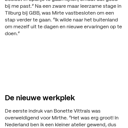
bij me past.” Na een zware maar leerzame stage in
Open dagen
Vacatures
Tilburg bij GBB, was Mirte vastbesloten om een
stap verder te gaan. “Ik wilde naar het buitenland
Meeloopdagen
om mezelf uit te dagen en nieuwe ervaringen op te
Brochure aanvragen
doen.”
SAMENWERKEN
Samenwerken met SintLuc
Projecten
Stage
Expertisecentrum
Practoraat
De nieuwe werkplek
SintLucas Alumni
De eerste indruk van Bonette Vittrals was
overweldigend voor Mirthe. “Het was erg groot! In
Nederland ben ik een kleiner atelier gewend, dus