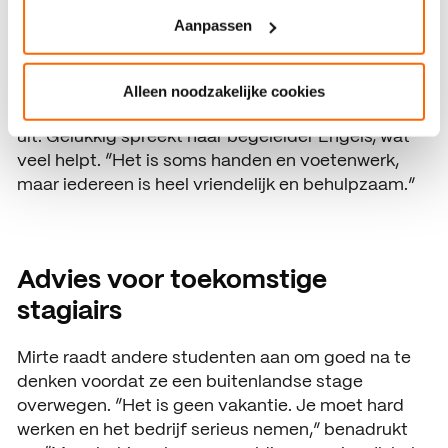
alles zelf doen. Dat is soms moeilijk, maar ook heel
leerzaam.”
Aanpassen
Ook de communicatie kan soms een uitdaging zijn.
“De meeste collega’s spreken alleen Catalaans,
Alleen noodzakelijke cookies
terwijl ik slechts een paar woorden ken,” legt Mirte
uit. Gelukkig spreekt haar begeleider Engels, wat
veel helpt. “Het is soms handen en voetenwerk,
maar iedereen is heel vriendelijk en behulpzaam.”
Advies voor toekomstige
stagiairs
Mirte raadt andere studenten aan om goed na te
denken voordat ze een buitenlandse stage
overwegen. “Het is geen vakantie. Je moet hard
werken en het bedrijf serieus nemen,” benadrukt