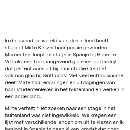
Aanmelding en toelating
Vmbo praktische informatie
Organisatie
Schooljaar 2026 – 2027
Verantwoording
Aanmelden leerjaar 1
Gebouwen
HANDIGE INFORMATIE
Decanen
In de levendige wereld van glas in lood heeft
Aanmelden leerjaar 2 en 3
About SintLucas
student Mirte Keijzer haar passie gevonden.
Studiegids
Momenteel loopt ze stage in Spanje bij Bonette
Vittrals, een toonaangevend glas-in-loodbedrijf
Schooljaar 2025 – 2026
GROEP 7/8
CURSUSSEN EN TRAININGEN
dat perfect aansluit bij haar studie Creatief
vakman glas bij SintLucas. Met veel enthousiasme
Kosten opleiding
Oriënteren
NEXT by SintLucas
deelt Mirte haar ervaringen en uitdagingen van
haar studentenleven in het buitenland en werken in
Open dagen
NEXT by SintLucas Traininge
een ander land.
Proeflessen
STUDIEKEUZE
Mirte vertelt: “Het zoeken naar een stage in het
Oriënteren
Workshops
buitenland was niet ingewikkeld. We kregen een
WERKEN BIJ
lijst met verschillende landen om uit te kiezen en ik
Mbo interessetest
SintLucas als werkgever
Brochure aanvragen
besloot in Spanje te gaan kijken, omdat dat goed