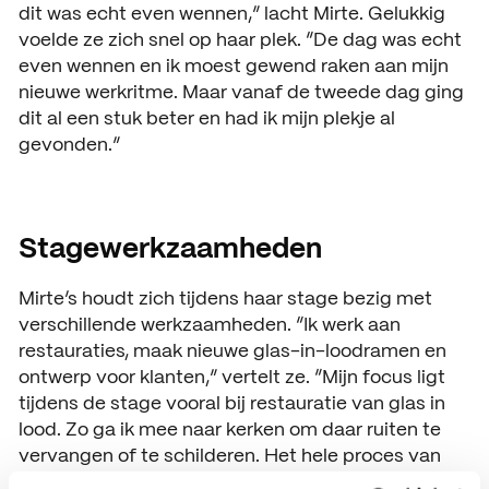
dit was echt even wennen,” lacht Mirte. Gelukkig
ACTUEEL
voelde ze zich snel op haar plek. “De dag was echt
Nieuws
even wennen en ik moest gewend raken aan mijn
nieuwe werkritme. Maar vanaf de tweede dag ging
Agenda
dit al een stuk beter en had ik mijn plekje al
gevonden.”
Pers en media
Contact
Stagewerkzaamheden
Mirte’s houdt zich tijdens haar stage bezig met
verschillende werkzaamheden. “Ik werk aan
restauraties, maak nieuwe glas-in-loodramen en
ontwerp voor klanten,” vertelt ze. “Mijn focus ligt
tijdens de stage vooral bij restauratie van glas in
lood. Zo ga ik mee naar kerken om daar ruiten te
vervangen of te schilderen. Het hele proces van
van restauratie van begin tot eind vind ik