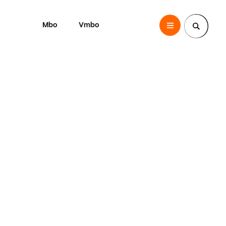
Mbo
Vmbo
SintLucas
Zoek een pagina