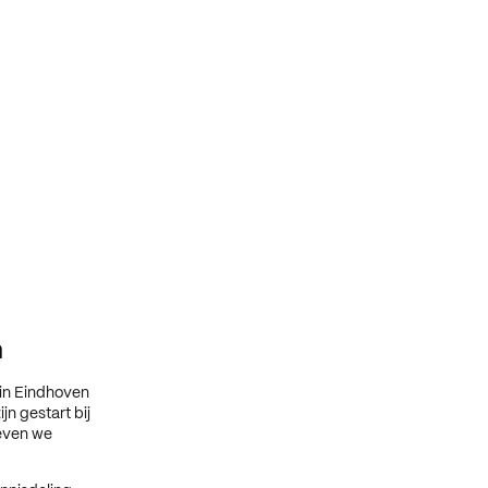
m
in Eindhoven
n gestart bij
even we