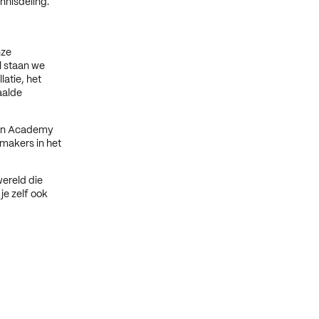
nnisdeling.
nze
l staan we
latie, het
aalde
sign Academy
 makers in het
ereld die
je zelf ook