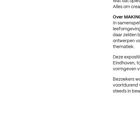
Wat dat oplev
Alles om crea
Over MAKIN
In samenspel 
leefomgeving 
daar zelden b
ontwerpen van
thematiek.
Deze expositi
Eindhoven, to
vormgeven va
Bezoekers wo
voortdurend v
steeds in be