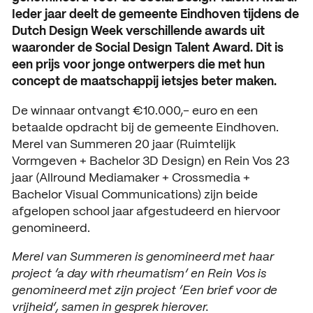
Ieder jaar deelt de gemeente Eindhoven tijdens de
Open dagen
Vacatures
Dutch Design Week verschillende awards uit
waaronder de Social Design Talent Award. Dit is
Meeloopdagen
een prijs voor jonge ontwerpers die met hun
concept de maatschappij ietsjes beter maken.
Brochure aanvragen
SAMENWERKEN
Samenwerken met SintLuc
De winnaar ontvangt €10.000,- euro en een
betaalde opdracht bij de gemeente Eindhoven.
Projecten
Merel van Summeren 20 jaar (Ruimtelijk
Vormgeven + Bachelor 3D Design) en Rein Vos 23
Stage
jaar (Allround Mediamaker + Crossmedia +
Bachelor Visual Communications) zijn beide
Expertisecentrum
afgelopen school jaar afgestudeerd en hiervoor
genomineerd.
Practoraat
Merel van Summeren is genomineerd met haar
SintLucas Alumni
project ‘a day with rheumatism’ en Rein Vos is
genomineerd met zijn project ‘Een brief voor de
vrijheid’, samen in gesprek hierover.