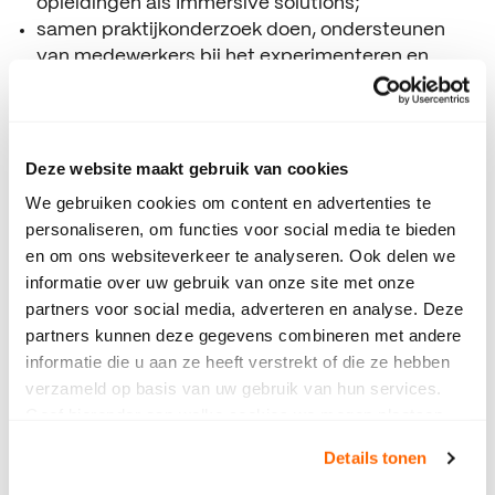
opleidingen als Immersive solutions;
samen praktijkonderzoek doen, ondersteunen
van medewerkers bij het experimenteren en
onderzoeken in hun onderwijs, bijvoorbeeld in de
vorm van proeftuinen.
Over drie jaar wil SintLucas bereikt hebben dat
Deze website maakt gebruik van cookies
docenten weten hoe ze optimaal samen kunnen
We gebruiken cookies om content en advertenties te
werken met en deel kunnen nemen in het
personaliseren, om functies voor social media te bieden
Expertisecentrum. Ook beoogt SintLucas dat er
en om ons websiteverkeer te analyseren. Ook delen we
duurzame en intensieve samenwerkingen zijn
informatie over uw gebruik van onze site met onze
gegroeid die ertoe bijdragen dat studenten
partners voor social media, adverteren en analyse. Deze
toonaangevend onderwijs krijgen. Hierdoor kunnen
partners kunnen deze gegevens combineren met andere
we onze creatieve talenten begeleiden naar een
informatie die u aan ze heeft verstrekt of die ze hebben
mooie toekomst in het werkveld.
verzameld op basis van uw gebruik van hun services.
SintLucas staat bekend om haar focus op
Geef hieronder aan welke cookies we mogen plaatsen.
creatieve talentontwikkeling op zowel vmbo- als
Bekijk ons privacybeleid
.
Details tonen
mbo-niveau. De ‘Visie 2027’ van SintLucas omvat
drie pijlers: toonaangevend onderwijs,