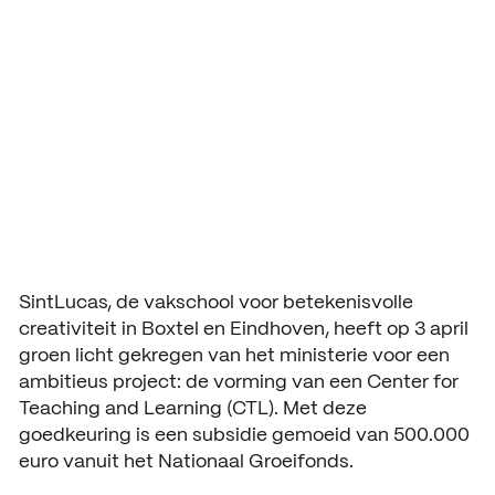
Teaching and
Aanmelding en toelating
Vmbo praktische informatie
Organisatie
Learning (CTL)
Schooljaar 2026 – 2027
Verantwoording
Aanmelden leerjaar 1
Gebouwen
HANDIGE INFORMATIE
Decanen
Aanmelden leerjaar 2 en 3
About SintLucas
Studiegids
Schooljaar 2025 – 2026
GROEP 7/8
CURSUSSEN EN TRAININGEN
Kosten opleiding
Oriënteren
NEXT by SintLucas
SintLucas, de vakschool voor betekenisvolle
creativiteit in Boxtel en Eindhoven, heeft op 3 april
Open dagen
NEXT by SintLucas Traininge
groen licht gekregen van het ministerie voor een
ambitieus project: de vorming van een Center for
Proeflessen
STUDIEKEUZE
Teaching and Learning (CTL). Met deze
Oriënteren
goedkeuring is een subsidie gemoeid van 500.000
Workshops
WERKEN BIJ
euro vanuit het Nationaal Groeifonds.
Mbo interessetest
SintLucas als werkgever
Brochure aanvragen