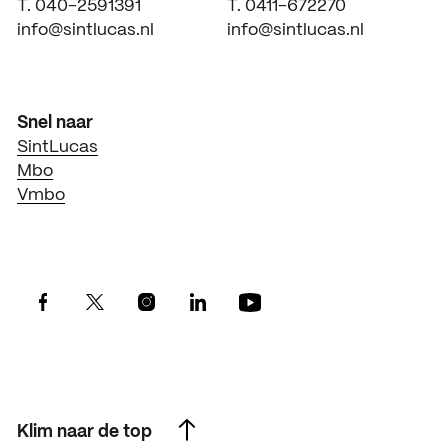
T. 040-2591391
T. 0411-672270
info@sintlucas.nl
info@sintlucas.nl
Snel naar
SintLucas
Mbo
Vmbo
Klim naar de top