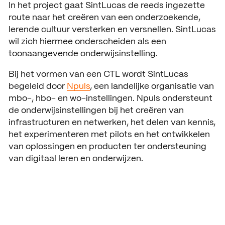
In het project gaat SintLucas de reeds ingezette
Open dagen
Vacatures
route naar het creëren van een onderzoekende,
lerende cultuur versterken en versnellen. SintLucas
Meeloopdagen
wil zich hiermee onderscheiden als een
toonaangevende onderwijsinstelling.
Brochure aanvragen
SAMENWERKEN
Bij het vormen van een CTL wordt SintLucas
Samenwerken met SintLuc
begeleid door
Npuls
, een landelijke organisatie van
mbo-, hbo- en wo-instellingen. Npuls ondersteunt
Projecten
de onderwijsinstellingen bij het creëren van
Stage
infrastructuren en netwerken, het delen van kennis,
het experimenteren met pilots en het ontwikkelen
Expertisecentrum
van oplossingen en producten ter ondersteuning
van digitaal leren en onderwijzen.
Practoraat
SintLucas Alumni