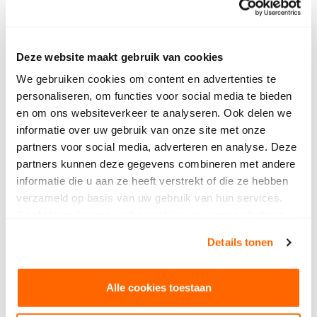
News
Agenda
Deze website maakt gebruik van cookies
Press and media
We gebruiken cookies om content en advertenties te
personaliseren, om functies voor social media te bieden
Contact
en om ons websiteverkeer te analyseren. Ook delen we
Aanmelden Regulier
informatie over uw gebruik van onze site met onze
Aanmelden Regulier
partners voor social media, adverteren en analyse. Deze
Zij instroom leerjaar 1, 2 en 3
partners kunnen deze gegevens combineren met andere
Parmant Antoon, Parmant Helder of de EOA
informatie die u aan ze heeft verstrekt of die ze hebben
verzameld op basis van uw gebruik van hun services.
Geef hieronder aan welke cookies we mogen plaatsen.
Bekijk ons privacybeleid
.
Details tonen
Alle cookies toestaan