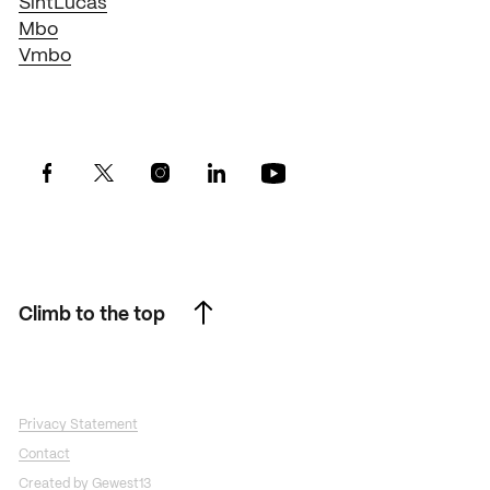
SintLucas
Mbo
Vmbo
Climb to the top
Climb to the top
Privacy Statement
Contact
Created by Gewest13