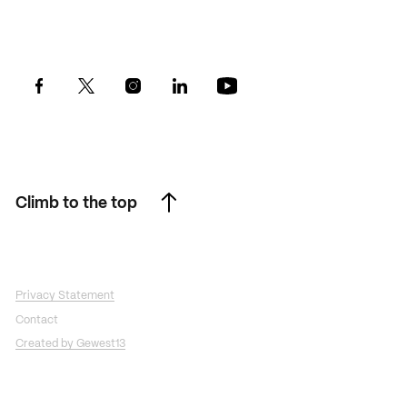
Climb to the top
Climb to the top
Privacy Statement
Contact
Created by Gewest13