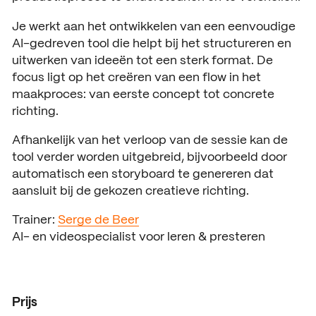
Open days
Je werkt aan het ontwikkelen van een eenvoudige
AI-gedreven tool die helpt bij het structureren en
Walk-in days
COLLABORATE
uitwerken van ideeën tot een sterk format. De
focus ligt op het creëren van een flow in het
Collaborating with SintLuca
Request a brochure
maakproces: van eerste concept tot concrete
Projects
richting.
Internship
Afhankelijk van het verloop van de sessie kan de
tool verder worden uitgebreid, bijvoorbeeld door
Center of expertise
automatisch een storyboard te genereren dat
aansluit bij de gekozen creatieve richting.
Practorship
Trainer:
Serge de Beer
SintLucas Alumni
AI- en videospecialist voor leren & presteren
CURRENT
Prijs