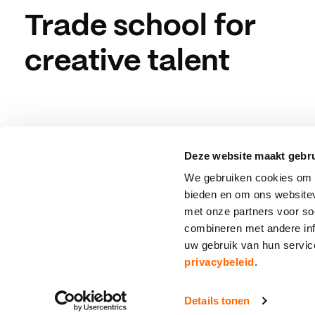
Trade school for
creative talent
Deze website maakt gebru
We gebruiken cookies om c
bieden en om ons websitev
met onze partners voor so
combineren met andere inf
uw gebruik van hun servi
privacybeleid
.
© 2026 All rights reserved
Details tonen