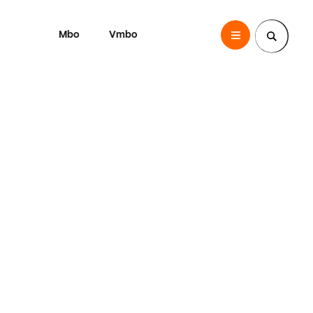
Mbo
Vmbo
SintLucas
Zoek een pagina
s,