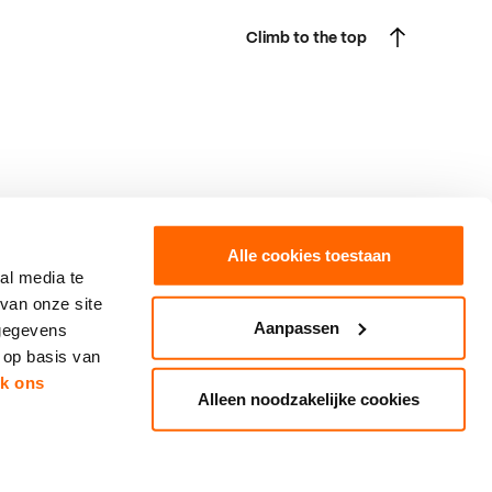
Climb to the top
Climb to the top
Alle cookies toestaan
al media te
van onze site
Boxtel
Fast forward to
Aanpassen
 gegevens
Burgakker 17
SintLucas
5281 CH Boxtel
Mbo
 op basis van
Route
Vmbo
jk ons
T. 0411-672270
Alleen noodzakelijke cookies
info@sintlucas.nl
Contact
Created by Gewest13