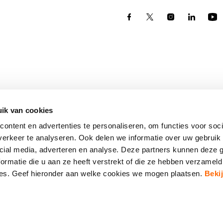
ik van cookies
ontent en advertenties te personaliseren, om functies voor soci
erkeer te analyseren. Ook delen we informatie over uw gebruik 
Eindhoven
cial media, adverteren en analyse. Deze partners kunnen deze
Torenallee 75
5617 BB Eindhoven
ormatie die u aan ze heeft verstrekt of die ze hebben verzameld
Route
ces. Geef hieronder aan welke cookies we mogen plaatsen.
Beki
T. 040-2591391
info@sintlucas.nl
Privacy Statement