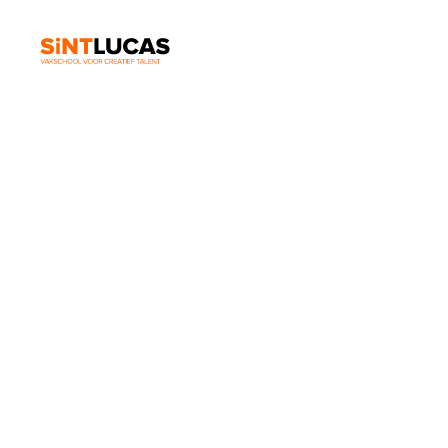
SintLucas of
menstrual po
pupils and st