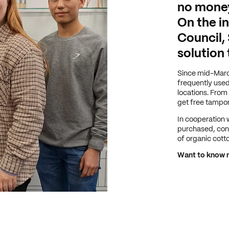
no money
On the in
Council, 
solution 
Since mid-Marc
frequently used
locations. From 
get free tampon
In cooperation 
purchased, con
of organic cotto
Want to know m
Want to know m