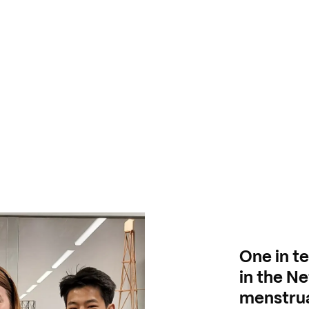
One in t
in the N
menstrua