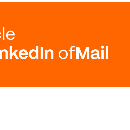
cle
inkedIn
of
Mail